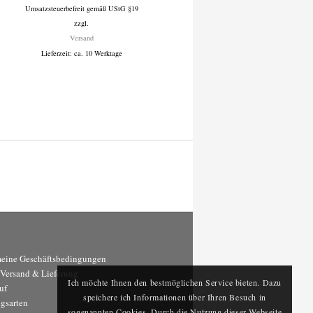
Umsatzsteuerbefreit gemäß UStG §19
199 €
zzgl.
bis
Versand
1.499 €
Lieferzeit: ca. 10 Werktage
eine Geschäftsbedingungen
, Versand & Lieferung
Ich möchte Ihnen den bestmöglichen Service bieten. Dazu
uf
speichere ich Informationen über Ihren Besuch in
gsarten
sogenannten Cookies. Durch die Nutzung dieser Webseite