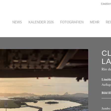
Limitier
NEWS
KALENDER 2026
FOTOGRAFIEN
MEHR
RE
C
L
Rio de
Limiti
Auflag
Bild I
Jumbo 