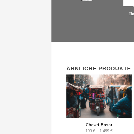
Ih
ÄHNLICHE PRODUKTE
Chawri Basar
Preisspanne
199
€
–
1.499
€