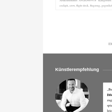
Artikelnummer:
AVGIG469918
Kategorien
cockpit
,
crew
,
flight deck
,
flugzeug
,
gegenlic
E
Künstlerempfehlung
„Be
Di
zug
spi
lei