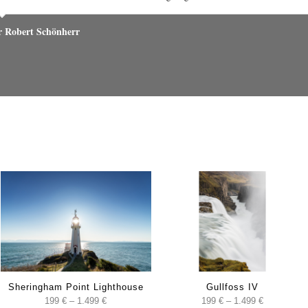
r Robert Schönherr
Sheringham Point Lighthouse
Gullfoss IV
:
Preisspanne:
Preisspann
199
€
–
1.499
€
199
€
–
1.499
€