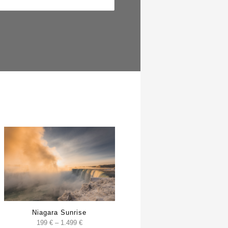
Niagara Sunrise
e:
Preisspanne:
199
€
–
1.499
€