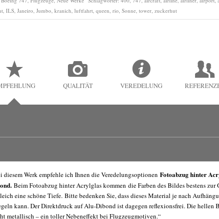
:
Boeing 747
,
Flugzeuge
,
Neue Werke
Schlagwörter:
400
,
747
,
aircraft
,
airline
,
airliner
,
airport
,
ht
,
ILS
,
Janeiro
,
Jumbo
,
kranich
,
luftfahrt
,
queen
,
rio
,
Sonne
,
tower
,
zuckerhut
MPFEHLUNG
QUALITÄT
VEREDELUNG
REFERENZ
Fotoabzug hinter Acr
i diesem Werk empfehle ich Ihnen die Veredelungsoptionen
bond.
Beim Fotoabzug hinter Acrylglas kommen die Farben des Bildes bestens zu
leich eine schöne Tiefe. Bitte bedenken Sie, dass dieses Material je nach Aufhängu
egeln kann. Der Direktdruck auf Alu-Dibond ist dagegen reflexionsfrei. Die hellen
cht metallisch – ein toller Nebeneffekt bei Flugzeugmotiven.“