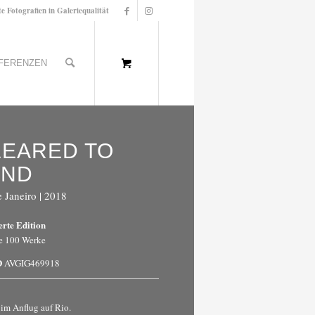
te Fotografien in Galeriequalität
FERENZEN
LEARED TO
AND
 Janeiro | 2018
erte Edition
e 100 Werke
D
AVGIG469918
im Anflug auf Rio.