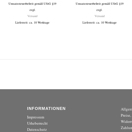
Umsatzsteuerbefreit gemäß UStG §19
199 €
Umsatzsteuerbefreit gemäß UStG §19
199 €
zzgl.
zzgl.
bis
bis
Versand
Versand
1.499 €
1.499 €
Lieferzeit: ca. 10 Werktage
Lieferzeit: ca. 10 Werktage
INFORMATIONEN
Allgem
Preise
Impressum
Widerr
Urheberrecht
Zahlun
Datenschutz