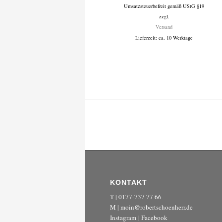
Umsatzsteuerbefreit gemäß UStG §19
199 €
zzgl.
bis
Versand
1.499 €
Lieferzeit: ca. 10 Werktage
KONTAKT
T | 0177-737 77 66
M | moin@robertschoenherr.de
Instagram
|
Facebook