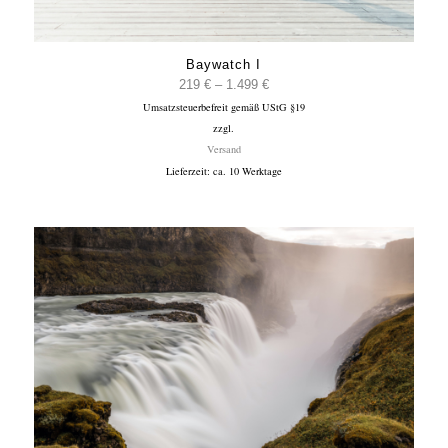
Baywatch I
Preisspanne:
219
€
–
1.499
€
Umsatzsteuerbefreit gemäß UStG §19
219 €
zzgl.
bis
Versand
1.499 €
Lieferzeit: ca. 10 Werktage