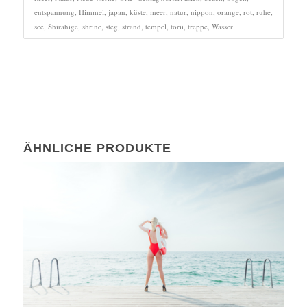
entspannung
,
Himmel
,
japan
,
küste
,
meer
,
natur
,
nippon
,
orange
,
rot
,
ruhe
,
see
,
Shirahige
,
shrine
,
steg
,
strand
,
tempel
,
torii
,
treppe
,
Wasser
ÄHNLICHE PRODUKTE