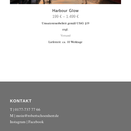
Harbour Glow
Preisspanne:
199
€
–
1.499
€
Umsatzsteuerbefreit gemäß UStG §19
199 €
zzgl.
bis
Versand
1.499 €
Lieferzeit: ca. 10 Werktage
KONTAKT
T | 0177-737 77 66
M | moin@robertschoenherr.de
Instagram
|
Facebook