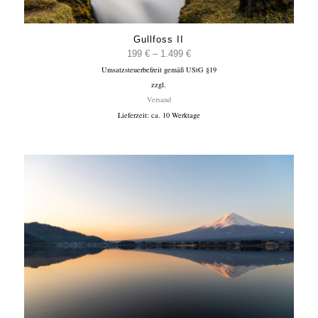
Gullfoss II
Preisspanne:
199
€
–
1.499
€
Umsatzsteuerbefreit gemäß UStG §19
199 €
zzgl.
bis
Versand
1.499 €
Lieferzeit: ca. 10 Werktage