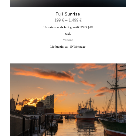
Fuji Sunrise
Preisspanne:
199
€
–
1.499
€
Umsatzsteuerbefreit gemäß UStG §19
199 €
zzgl.
bis
Versand
1.499 €
Lieferzeit: ca. 10 Werktage