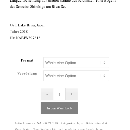
Langzeitbelichtung zur Blauen Stunde des berühmten Torii-Bogens
des Schreins Shirahige am Biwa-See.
Ort:
Lake Biwa, Japan
Jahr:
2018
ID:
NABIW397818
Format
Veredelung
In den Warenkorb
Artikelnummer:
NABIW397818
Kategorien:
Japan
,
Küste, Strand &
Meer
,
Natur
,
Neue Werke
,
Orte
Schlagwörter:
asien
,
beach
,
bogen
,