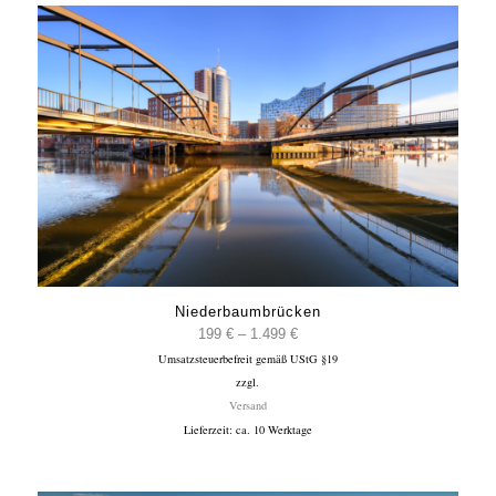
Niederbaumbrücken
Preisspanne:
199
€
–
1.499
€
Umsatzsteuerbefreit gemäß UStG §19
199 €
zzgl.
bis
Versand
1.499 €
Lieferzeit: ca. 10 Werktage