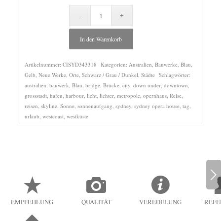
In den Warenkorb
Artikelnummer:
CISYD343318
Kategorien:
Australien
,
Bauwerke
,
Blau
,
Gelb
,
Neue Werke
,
Orte
,
Schwarz / Grau / Dunkel
,
Städte
Schlagwörter:
australien
,
bauwerk
,
Blau
,
bridge
,
Brücke
,
city
,
down under
,
downtown
,
grossstadt
,
hafen
,
harbour
,
licht
,
lichter
,
metropole
,
opernhaus
,
Reise
,
reisen
,
skyline
,
Sonne
,
sonnenaufgang
,
sydney
,
sydney opera house
,
tag
,
urlaub
,
westcoast
,
westküste
Weiter
EMPFEHLUNG
QUALITÄT
VEREDELUNG
REFE