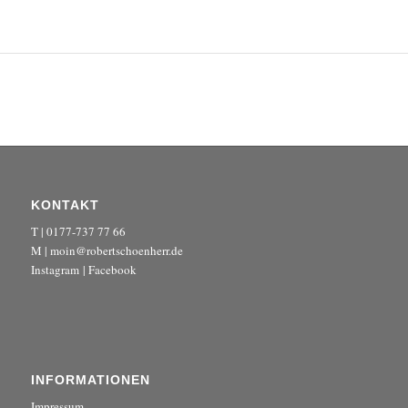
KONTAKT
T | 0177-737 77 66
M | moin@robertschoenherr.de
Instagram
|
Facebook
INFORMATIONEN
Impressum