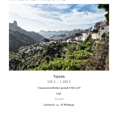
Tejeda
Preisspanne:
199
€
–
1.499
€
Umsatzsteuerbefreit gemäß UStG §19
199 €
zzgl.
bis
Versand
1.499 €
Lieferzeit: ca. 10 Werktage