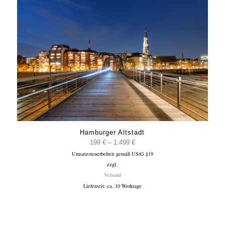
Hamburger Altstadt
Preisspanne:
199
€
–
1.499
€
Umsatzsteuerbefreit gemäß UStG §19
199 €
zzgl.
bis
Versand
1.499 €
Lieferzeit: ca. 10 Werktage