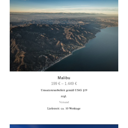
Malibu
Preisspanne:
199
€
–
1.449
€
Umsatzsteuerbefreit gemäß UStG §19
199 €
zzgl.
bis
Versand
1.449 €
Lieferzeit: ca. 10 Werktage