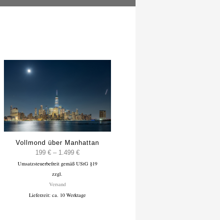
Vollmond über Manhattan
e:
Preisspanne:
199
€
–
1.499
€
Umsatzsteuerbefreit gemäß UStG §19
199 €
zzgl.
bis
Versand
1.499 €
Lieferzeit: ca. 10 Werktage