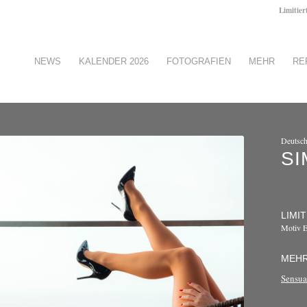
Limitier
NEWS
KALENDER 2026
FOTOGRAFIEN
MEHR
RE
Deutsch
SI
LIMIT
Motiv 
MEHR
Sensua