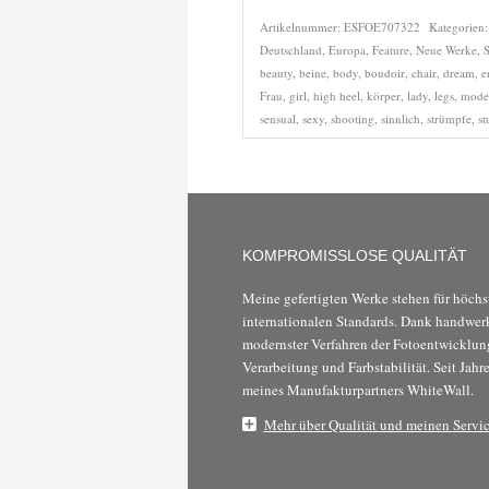
Artikelnummer:
ESFOE707322
Kategorien
Deutschland
,
Europa
,
Feature
,
Neue Werke
,
beauty
,
beine
,
body
,
boudoir
,
chair
,
dream
,
e
Frau
,
girl
,
high heel
,
körper
,
lady
,
legs
,
mode
sensual
,
sexy
,
shooting
,
sinnlich
,
strümpfe
,
st
KOMPROMISSLOSE QUALITÄT
Meine gefertigten Werke stehen für höchs
internationalen Standards. Dank handwer
modernster Verfahren der Fotoentwicklung
Verarbeitung und Farbstabilität. Seit Jahre
meines Manufakturpartners WhiteWall.
Mehr über Qualität und meinen Service