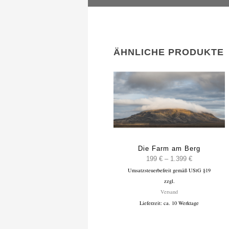
ÄHNLICHE PRODUKTE
Die Farm am Berg
Preisspanne
199
€
–
1.399
€
Umsatzsteuerbefreit gemäß UStG §19
199 €
zzgl.
bis
Versand
1.399 €
Lieferzeit: ca. 10 Werktage