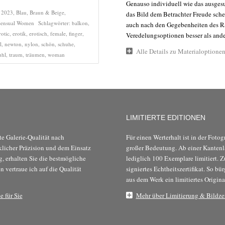
Genauso individuell wie das ausgesu
:
2023
,
Blau
,
Braun & Beige
,
das Bild dem Betrachter Freude sch
Sensual Women
Schlagwörter:
balkon
,
auch nach den Gegebenheiten des R
rotic
,
erotik
,
erotisch
,
female
,
finger
,
Veredelungsoptionen besser als ander
l
,
newton
,
nylon
,
schön
,
schuhe
,
Alle Details zu Materialoptione
uhl
,
traum
,
träumen
,
woman
LIMITIERTE EDITIONEN
te Galerie-Qualität nach
Für einen Werterhalt ist in der Foto
klicher Präzision und dem Einsatz
großer Bedeutung. Ab einer Kanten
, erhalten Sie die bestmögliche
lediglich 100 Exemplare limitiert. Z
n vertraue ich auf die Qualität
signiertes Echtheitszertifikat. So bü
aus dem Werk ein limitiertes Origina
 für Sie
Mehr über Limitierung & Bildzer