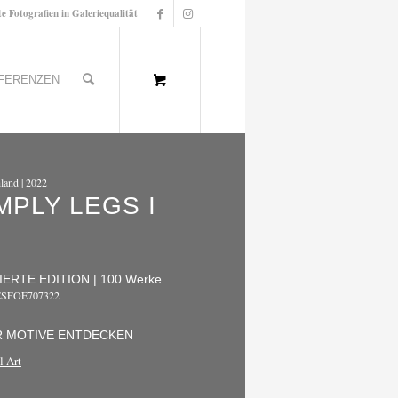
te Fotografien in Galeriequalität
FERENZEN
land | 2022
MPLY LEGS I
IERTE EDITION | 100 Werke
ESFOE707322
 MOTIVE ENTDECKEN
l Art