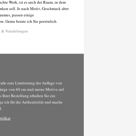
chte Werk, ist es auch der Raum, in dem
enken soll. Je nach Motiv, Geschmack aber
aumes, passen einige
e. Gerne berate ich Sie persönlich.
n & Veredelungen
grafie eine Limitierung der Auflage von
länge von 60 cm sind meine Motive auf
u Ihrer Bestellung erhalten Sie ein
rge ich für die Authentizität und mache
l.
tifikat