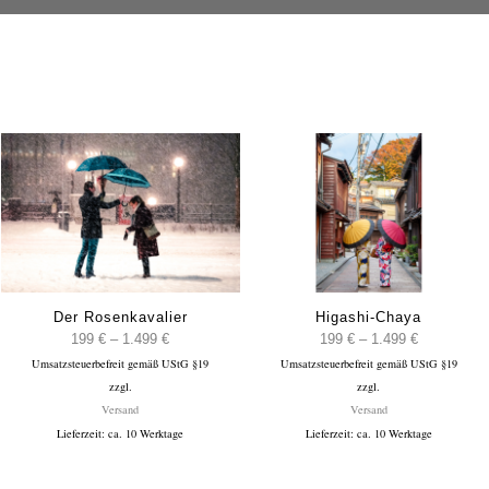
Der Rosenkavalier
Higashi-Chaya
:
Preisspanne:
Preisspann
199
€
–
1.499
€
199
€
–
1.499
€
Umsatzsteuerbefreit gemäß UStG §19
199 €
Umsatzsteuerbefreit gemäß UStG §19
199 €
zzgl.
zzgl.
bis
bis
Versand
Versand
1.499 €
1.499 €
Lieferzeit: ca. 10 Werktage
Lieferzeit: ca. 10 Werktage