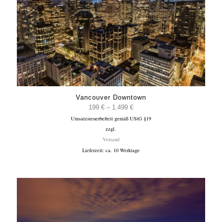
Vancouver Downtown
Preisspanne:
199
€
–
1.499
€
Umsatzsteuerbefreit gemäß UStG §19
199 €
zzgl.
bis
Versand
1.499 €
Lieferzeit: ca. 10 Werktage