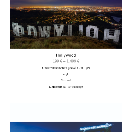
Hollywood
Preisspanne:
199
€
–
1.499
€
Umsatzsteuerbefreit gemäß UStG §19
199 €
zzgl.
bis
Versand
1.499 €
Lieferzeit: ca. 10 Werktage