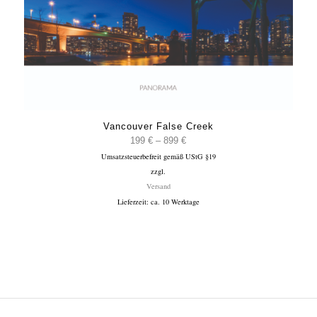
Vancouver False Creek
Preisspanne:
199
€
–
899
€
Umsatzsteuerbefreit gemäß UStG §19
199 €
zzgl.
bis
Versand
899 €
Lieferzeit: ca. 10 Werktage