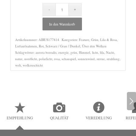
In den Warenkorb
Artikelnummer:
AIRUS177814
Kategorien:
Feature
,
Grün
,
Lila & Rosa
,
Luftaufnahmen
,
Rot
,
Schwarz / Grau / Dunkel
,
Über den Wolken
Schlagwörter:
aurora borealis
,
energie
,
grün
,
Himmel
,
licht
,
lila
,
Nacht
,
natur
,
nordlicht
,
polarlicht
,
rosa
,
schauspiel
,
sonnenwind
,
sterne
,
strahlung
,
welt
,
wolkenschicht
Weiter
EMPFEHLUNG
QUALITÄT
VEREDELUNG
REFE