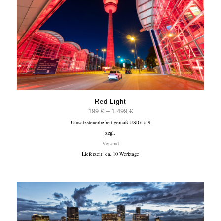
Red Light
Preisspanne:
199
€
–
1.499
€
Umsatzsteuerbefreit gemäß UStG §19
199 €
zzgl.
bis
Versand
1.499 €
Lieferzeit: ca. 10 Werktage