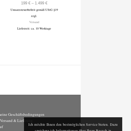
e:
Preisspanne:
199
€
–
1.499
€
Umsatzsteuerbefreit gemäß UStG §19
199 €
zzgl.
bis
Versand
1.499 €
Lieferzeit: ca. 10 Werktage
eine Geschäftsbedingungen
, Versand & Lieferung
Ich möchte Ihnen den bestmöglichen Service bieten. Dazu
uf
speichere ich Informationen über Ihren Besuch in