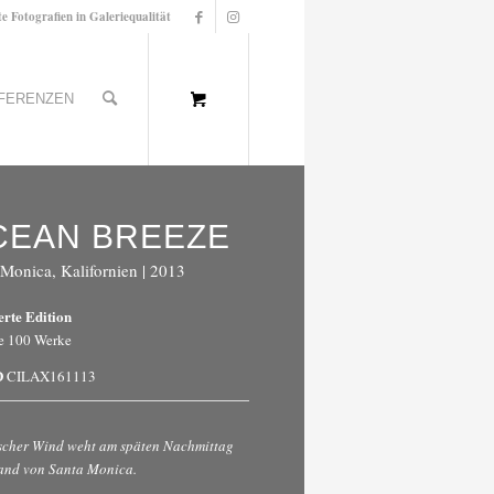
te Fotografien in Galeriequalität
FERENZEN
CEAN BREEZE
 Monica, Kalifornien | 2013
erte Edition
e 100 Werke
D
CILAX161113
ischer Wind weht am späten Nachmittag
and von Santa Monica.