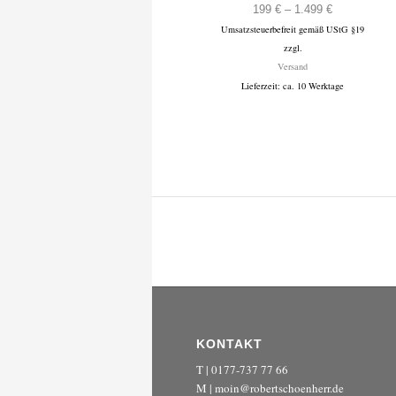
Preisspanne
199
€
–
1.499
€
Umsatzsteuerbefreit gemäß UStG §19
199 €
zzgl.
bis
Versand
1.499 €
Lieferzeit: ca. 10 Werktage
KONTAKT
T | 0177-737 77 66
M | moin@robertschoenherr.de