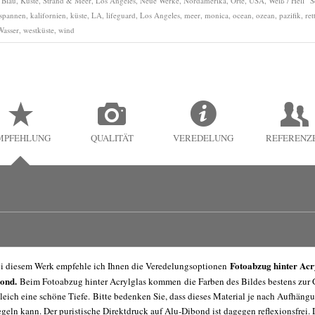
:
Blau
,
Küste, Strand & Meer
,
Los Angeles
,
Neue Werke
,
Nordamerika
,
Orte
,
USA
,
Weiß / Hell
S
tspannen
,
kalifornien
,
küste
,
LA
,
lifeguard
,
Los Angeles
,
meer
,
monica
,
ocean
,
ozean
,
pazifik
,
re
Wasser
,
westküste
,
wind
MPFEHLUNG
QUALITÄT
VEREDELUNG
REFERENZ
Fotoabzug hinter Acr
i diesem Werk empfehle ich Ihnen die Veredelungsoptionen
bond.
Beim Fotoabzug hinter Acrylglas kommen die Farben des Bildes bestens zu
leich eine schöne Tiefe. Bitte bedenken Sie, dass dieses Material je nach Aufhängu
egeln kann. Der puristische Direktdruck auf Alu-Dibond ist dagegen reflexionsfrei. 