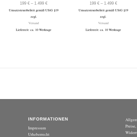
:
Preisspanne:
Preisspann
199
€
–
1.499
€
199
€
–
1.499
€
Umsatzsteuerbefreit gemäß UStG §19
199 €
Umsatzsteuerbefreit gemäß UStG §19
199 €
zzgl.
zzgl.
bis
bis
Versand
Versand
1.499 €
1.499 €
Lieferzeit: ca. 10 Werktage
Lieferzeit: ca. 10 Werktage
INFORMATIONEN
Allgem
Preise
Impressum
Widerr
Urheberrecht