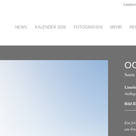
Limitier
NEWS
KALENDER 2026
FOTOGRAFIEN
MEHR
RE
O
Santa
Limiti
Auflag
Bild I
Ein fr
am Str