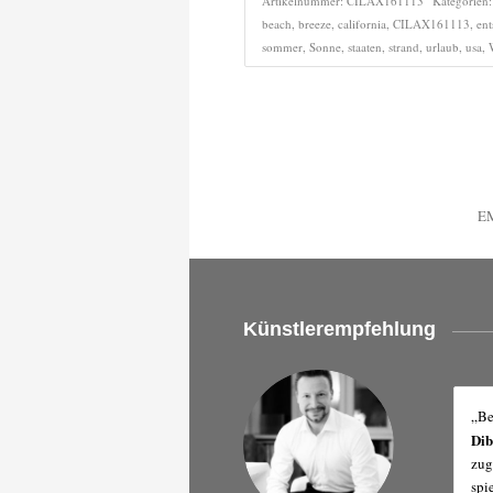
Artikelnummer:
CILAX161113
Kategorien
beach
,
breeze
,
california
,
CILAX161113
,
en
sommer
,
Sonne
,
staaten
,
strand
,
urlaub
,
usa
,
E
Künstlerempfehlung
„Be
Di
zug
spi