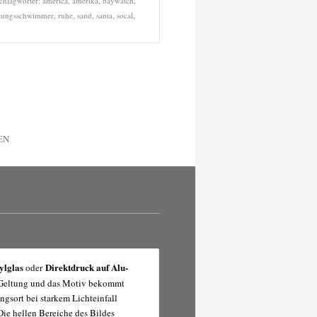
chlagwörter:
america
,
amerika
,
baywatch
,
ttungsschwimmer
,
ruhe
,
sand
,
santa
,
socal
,
EN
ylglas
Direktdruck auf Alu-
oder
r Geltung und das Motiv bekommt
ngsort bei starkem Lichteinfall
Die hellen Bereiche des Bildes