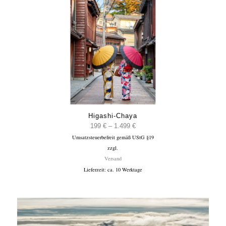
Higashi-Chaya
Preisspanne:
199
€
–
1.499
€
Umsatzsteuerbefreit gemäß UStG §19
199 €
zzgl.
bis
Versand
1.499 €
Lieferzeit: ca. 10 Werktage