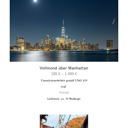
Vollmond über Manhattan
Preisspanne:
199
€
–
1.499
€
Umsatzsteuerbefreit gemäß UStG §19
199 €
zzgl.
bis
Versand
1.499 €
Lieferzeit: ca. 10 Werktage