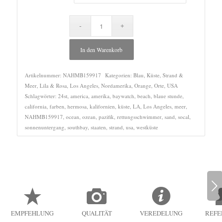
In den Warenkorb
Artikelnummer:
NAHMB159917
Kategorien:
Blau
,
Küste, Strand &
Meer
,
Lila & Rosa
,
Los Angeles
,
Nordamerika
,
Orange
,
Orte
,
USA
Schlagwörter:
24st
,
america
,
amerika
,
baywatch
,
beach
,
blaue stunde
,
california
,
farben
,
hermosa
,
kalifornien
,
küste
,
LA
,
Los Angeles
,
meer
,
NAHMB159917
,
ocean
,
ozean
,
pazifik
,
rettungsschwimmer
,
sand
,
socal
,
sonnenuntergang
,
southbay
,
staaten
,
strand
,
usa
,
westküste
Weiter
EMPFEHLUNG
QUALITÄT
VEREDELUNG
REFE