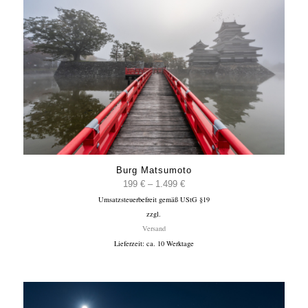
Burg Matsumoto
Preisspanne:
199
€
–
1.499
€
Umsatzsteuerbefreit gemäß UStG §19
199 €
zzgl.
bis
Versand
1.499 €
Lieferzeit: ca. 10 Werktage