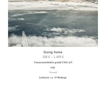
Going home
Preisspanne:
199
€
–
1.449
€
Umsatzsteuerbefreit gemäß UStG §19
199 €
zzgl.
bis
Versand
1.449 €
Lieferzeit: ca. 10 Werktage