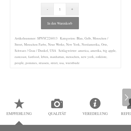
In den Warenkorb
Artikelnummer:
SPNYC226013
Kategorien:
Blau
,
Gelb
,
Menschen /
Street
,
Menschen Farbe
,
Neue Werke
,
New York
,
Nordamerika
,
Orte
,
Schwarz / Grau / Dunkel
,
USA
Schlagwörter:
america
,
amerika
,
big apple
,
eastcoast
,
fastfood
,
leben
,
manhattan
,
menschen
,
new york
,
ostküste
,
people
,
pommes
,
strassen
,
street
,
usa
,
wurstbude
Weiter
EMPFEHLUNG
QUALITÄT
VEREDELUNG
REFE