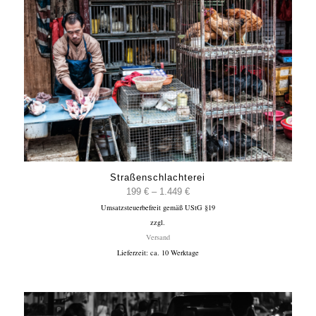
Straßenschlachterei
Preisspanne:
199
€
–
1.449
€
Umsatzsteuerbefreit gemäß UStG §19
199 €
zzgl.
bis
Versand
1.449 €
Lieferzeit: ca. 10 Werktage