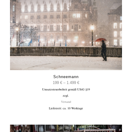
Schneemann
Preisspanne:
199
€
–
1.499
€
Umsatzsteuerbefreit gemäß UStG §19
199 €
zzgl.
bis
Versand
1.499 €
Lieferzeit: ca. 10 Werktage