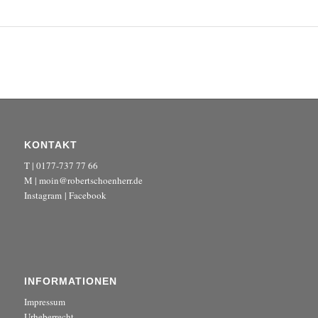
KONTAKT
T | 0177-737 77 66
M | moin@robertschoenherr.de
Instagram
|
Facebook
INFORMATIONEN
Impressum
Urheberrecht