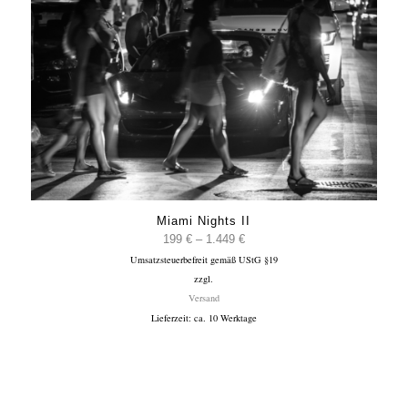
Miami Nights II
Preisspanne:
199
€
–
1.449
€
Umsatzsteuerbefreit gemäß UStG §19
199 €
zzgl.
bis
Versand
1.449 €
Lieferzeit: ca. 10 Werktage