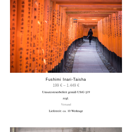
Fushimi Inari-Taisha
Preisspanne:
199
€
–
1.449
€
Umsatzsteuerbefreit gemäß UStG §19
199 €
zzgl.
bis
Versand
1.449 €
Lieferzeit: ca. 10 Werktage