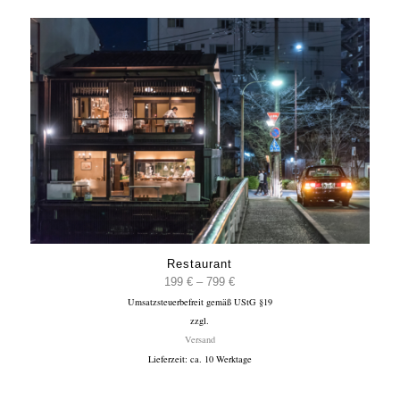
Restaurant
Preisspanne:
199
€
–
799
€
Umsatzsteuerbefreit gemäß UStG §19
199 €
zzgl.
bis
Versand
799 €
Lieferzeit: ca. 10 Werktage