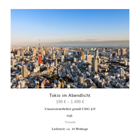
Tokio im Abendlicht
Preisspanne:
199
€
–
1.499
€
Umsatzsteuerbefreit gemäß UStG §19
199 €
zzgl.
bis
Versand
1.499 €
Lieferzeit: ca. 10 Werktage