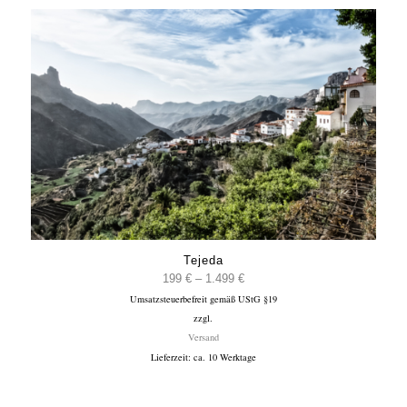
Tejeda
Preisspanne:
199
€
–
1.499
€
Umsatzsteuerbefreit gemäß UStG §19
199 €
zzgl.
bis
Versand
1.499 €
Lieferzeit: ca. 10 Werktage