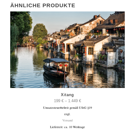
ÄHNLICHE PRODUKTE
Xitang
Preisspanne:
199
€
–
1.449
€
Umsatzsteuerbefreit gemäß UStG §19
199 €
zzgl.
bis
Versand
1.449 €
Lieferzeit: ca. 10 Werktage