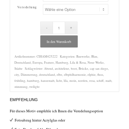
Veredelung
In den Warenkorb
Artikelnummer:
CIHAM425222
Kategorien:
Bauwerke
,
Blau
,
Deutschland
,
Europa
,
Feature
,
Hamburg
,
Lila & Rosa
,
Neue Werke
,
Städte
Schlagwörter:
Abend
,
architektur
,
boot
,
Brücke
,
cap san diego
,
city
,
Dämmerung
,
deutschland
,
elbe
,
elbphilharmonie
,
elphie
,
fluss
,
frühling
,
hamburg
,
hansestadt
,
licht
,
lila
,
moin
,
norden
,
rosa
,
schiff
,
stadt
,
stimmung
,
twilight
EMPFEHLUNG
Für dieses Motiv empfehle ich Ihnen die Veredelungsoption
Fotoabzug hinter Acrylglas oder