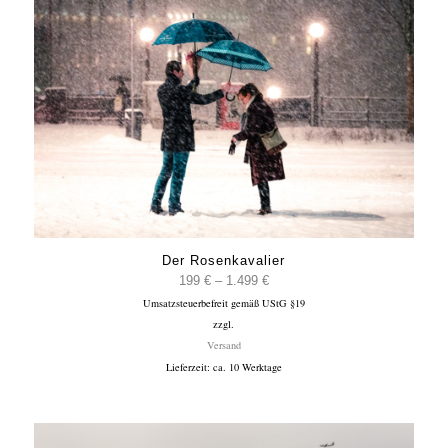
Der Rosenkavalier
Preisspanne:
199
€
–
1.499
€
Umsatzsteuerbefreit gemäß UStG §19
199 €
zzgl.
bis
Versand
1.499 €
Lieferzeit: ca. 10 Werktage