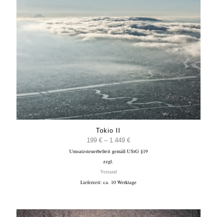
Tokio II
Preisspanne:
199
€
–
1.449
€
Umsatzsteuerbefreit gemäß UStG §19
199 €
zzgl.
bis
Versand
1.449 €
Lieferzeit: ca. 10 Werktage