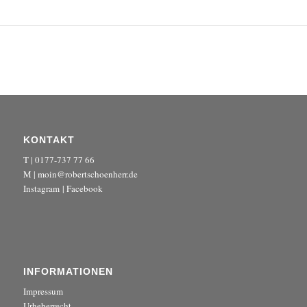
KONTAKT
T | 0177-737 77 66
M | moin@robertschoenherr.de
Instagram
|
Facebook
INFORMATIONEN
Impressum
Urheberrecht