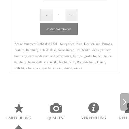
In den Warenkorb
Artikelnummer:
CIHAM492521
Kategorien:
Blau
,
Deutschland
,
Europa
,
Feature
,
Hamburg
,
Lila & Rosa
,
Neue Werke
,
Rot
,
Städte
Schlagwörter:
bunt
,
city
,
corona
,
deutschland
,
downtown
,
Europa
,
große freiheit
,
hafen
,
hamburg
,
hansestadt
,
leer
,
meile
,
Nacht
,
perle
,
Reeperbahn
,
reklame
,
rotlicht
,
schnee
,
sex
,
spielhalle
,
stadt
,
sünde
,
winter
Weiter
EMPFEHLUNG
QUALITÄT
VEREDELUNG
REFE