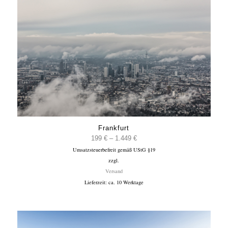
Frankfurt
Preisspanne:
199
€
–
1.449
€
Umsatzsteuerbefreit gemäß UStG §19
199 €
zzgl.
bis
Versand
1.449 €
Lieferzeit: ca. 10 Werktage