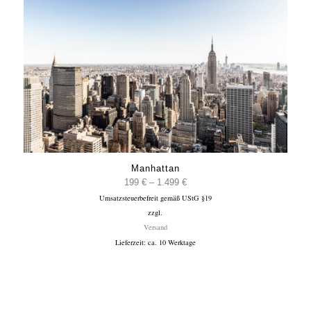
Manhattan
Preisspanne:
199
€
–
1.499
€
Umsatzsteuerbefreit gemäß UStG §19
199 €
zzgl.
bis
Versand
1.499 €
Lieferzeit: ca. 10 Werktage