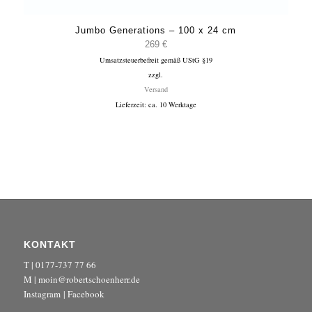
Jumbo Generations – 100 x 24 cm
269
€
Umsatzsteuerbefreit gemäß UStG §19
zzgl.
Versand
Lieferzeit: ca. 10 Werktage
KONTAKT
T | 0177-737 77 66
M | moin@robertschoenherr.de
Instagram
|
Facebook