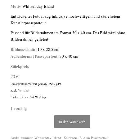
Motiv
Whitsunday Island
Entwickelter Fotoabzug inklusive hochwertigem und säurefreiem
Künstlerpassepartout.
Passend für Bilderrahmen im Format 30 x 40 cm. Das Bild wird ohne
Bilderrahmen geliefert.
Bildausschnitt:
19 x 28,5 cm
Außenformat Passepartout:
30 x 40 cm
Stückpreis
20
€
Umsatzsteuerbefreit gemäß UStG §19
zzgl.
Versand
Lieferzeit: ca. 3-8 Werktage
1 vorrätig
In den Warenkorb
Artikelnummer:
Whitsunday Island
Kategorie:
Bild im Passepartout