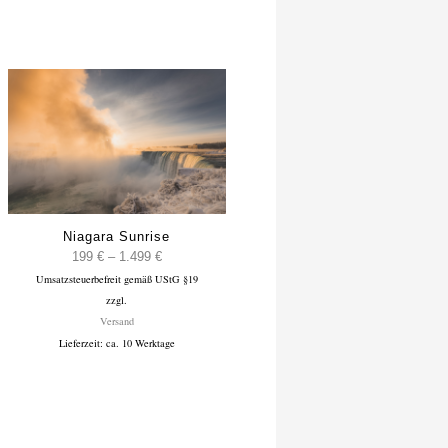
Niagara Sunrise
e:
Preisspanne:
199
€
–
1.499
€
Umsatzsteuerbefreit gemäß UStG §19
199 €
zzgl.
bis
Versand
1.499 €
Lieferzeit: ca. 10 Werktage