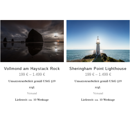
Vollmond am Haystack Rock
Sheringham Point Lighthouse
:
Preisspanne:
Preisspann
199
€
–
1.499
€
199
€
–
1.499
€
Umsatzsteuerbefreit gemäß UStG §19
199 €
Umsatzsteuerbefreit gemäß UStG §19
199 €
zzgl.
zzgl.
bis
bis
Versand
Versand
1.499 €
1.499 €
Lieferzeit: ca. 10 Werktage
Lieferzeit: ca. 10 Werktage