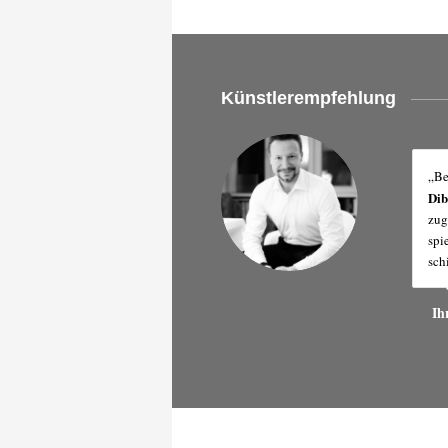
Künstlerempfehlung
„Be
Di
zug
spi
sch
Ih