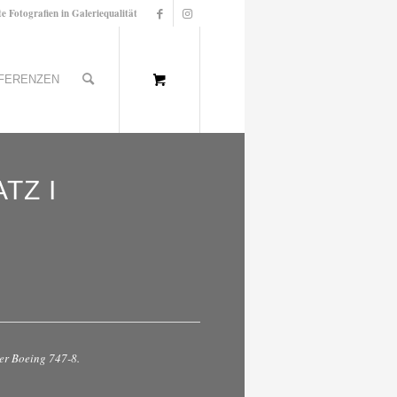
te Fotografien in Galeriequalität
FERENZEN
TZ I
er Boeing 747-8.