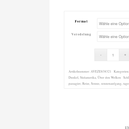
Format
Veredelung
Artikelnummer:
AVEZE838321
Kategorien
Dunkel
,
Südamerika
,
Über den Wolken
Sch
passagier
,
Reise
,
Sonne
,
sonnenaufgang
,
tage
E