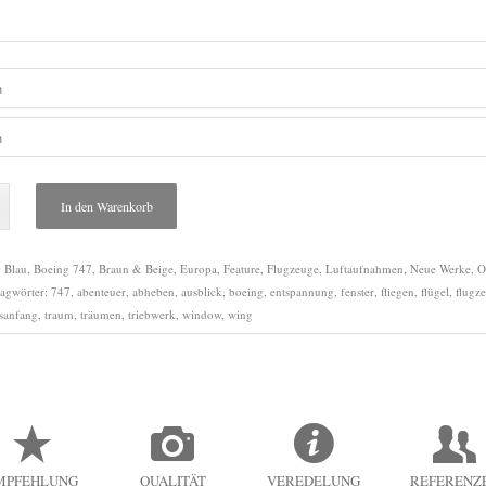
In den Warenkorb
:
Blau
,
Boeing 747
,
Braun & Beige
,
Europa
,
Feature
,
Flugzeuge
,
Luftaufnahmen
,
Neue Werke
,
O
lagwörter:
747
,
abenteuer
,
abheben
,
ausblick
,
boeing
,
entspannung
,
fenster
,
fliegen
,
flügel
,
flugz
sanfang
,
traum
,
träumen
,
triebwerk
,
window
,
wing
MPFEHLUNG
QUALITÄT
VEREDELUNG
REFERENZ