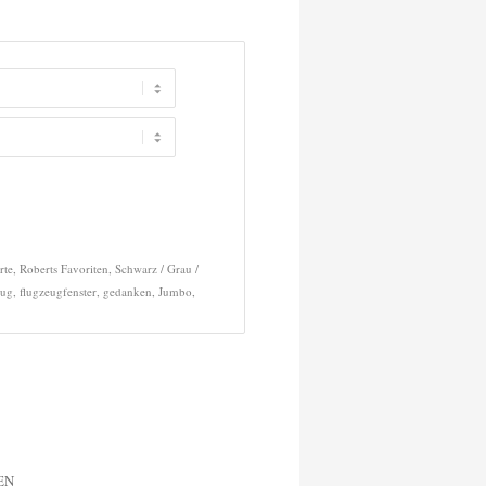
rte
,
Roberts Favoriten
,
Schwarz / Grau /
eug
,
flugzeugfenster
,
gedanken
,
Jumbo
,
EN