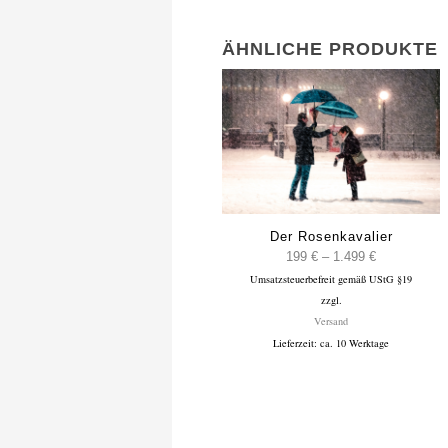
ÄHNLICHE PRODUKTE
Der Rosenkavalier
Preisspanne
199
€
–
1.499
€
Umsatzsteuerbefreit gemäß UStG §19
199 €
zzgl.
bis
Versand
1.499 €
Lieferzeit: ca. 10 Werktage