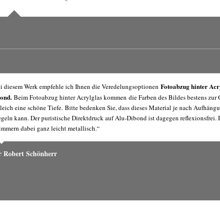
Fotoabzug hinter Acr
i diesem Werk empfehle ich Ihnen die Veredelungsoptionen
bond.
Beim Fotoabzug hinter Acrylglas kommen die Farben des Bildes bestens zu
leich eine schöne Tiefe. Bitte bedenken Sie, dass dieses Material je nach Aufhängu
egeln kann. Der puristische Direktdruck auf Alu-Dibond ist dagegen reflexionsfrei. 
immern dabei ganz leicht metallisch.“
r Robert Schönherr