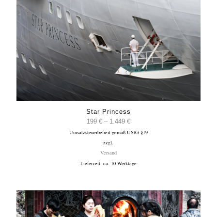
Star Princess
Preisspanne:
199
€
–
1.449
€
Umsatzsteuerbefreit gemäß UStG §19
199 €
zzgl.
bis
Versand
1.449 €
Lieferzeit: ca. 10 Werktage