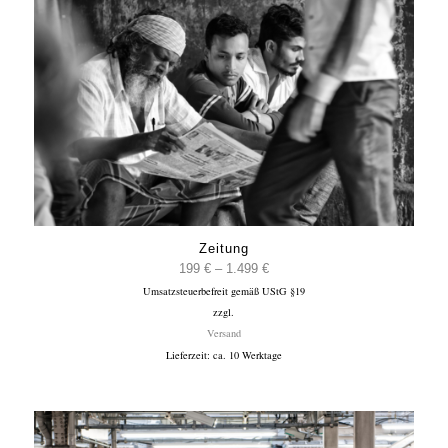
Zeitung
Preisspanne:
199
€
–
1.499
€
Umsatzsteuerbefreit gemäß UStG §19
199 €
zzgl.
bis
Versand
1.499 €
Lieferzeit: ca. 10 Werktage