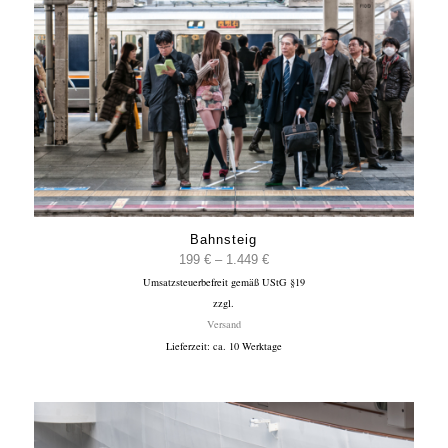
Bahnsteig
Preisspanne:
199
€
–
1.449
€
Umsatzsteuerbefreit gemäß UStG §19
199 €
zzgl.
bis
Versand
1.449 €
Lieferzeit: ca. 10 Werktage