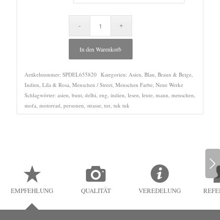
In den Warenkorb
Artikelnummer:
SPDEL655820
Kategorien:
Asien
,
Blau
,
Braun & Beige
,
Indien
,
Lila & Rosa
,
Menschen / Street
,
Menschen Farbe
,
Neue Werke
Schlagwörter:
asien
,
bunt
,
delhi
,
eng
,
indien
,
lesen
,
leute
,
mann
,
menschen
,
mofa
,
motorrad
,
personen
,
strasse
,
tor
,
tuk tuk
Weiter
EMPFEHLUNG
QUALITÄT
VEREDELUNG
REFE