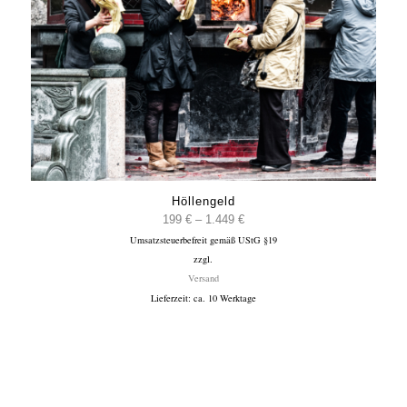
Höllengeld
Preisspanne:
199
€
–
1.449
€
Umsatzsteuerbefreit gemäß UStG §19
199 €
zzgl.
bis
Versand
1.449 €
Lieferzeit: ca. 10 Werktage