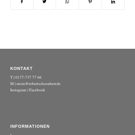
KONTAKT
T | 0177-737 77 66
M | moin@robertschoenherr.de
Instagram
|
Facebook
INFORMATIONEN