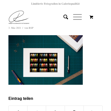
Limitierte Fotografien in Galeriequalität
/
3. Mai 2021
von
RSP
Eintrag teilen