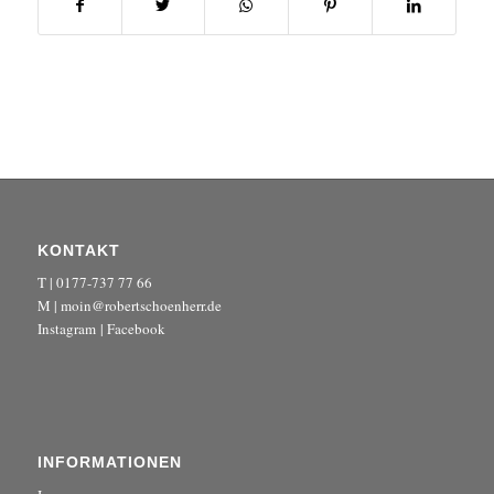
KONTAKT
T | 0177-737 77 66
M | moin@robertschoenherr.de
Instagram
|
Facebook
INFORMATIONEN