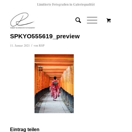
Limitierte Fotografien in Galeriequalität
SPKYO555619_preview
/
11. Januar 2021
von
RSP
Eintrag teilen