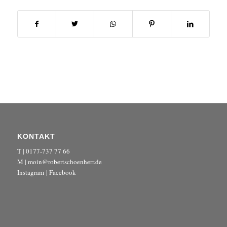
KONTAKT
T | 0177-737 77 66
M | moin@robertschoenherr.de
Instagram
|
Facebook