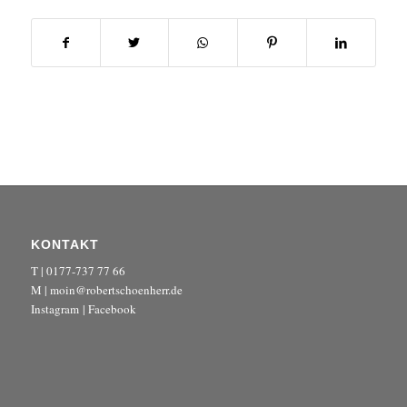
KONTAKT
T | 0177-737 77 66
M | moin@robertschoenherr.de
Instagram
|
Facebook