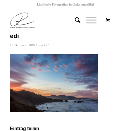
Limitierte Fotografien in Galeriequalität
edi
/
11. Dezember 2020
von
RSP
Eintrag teilen