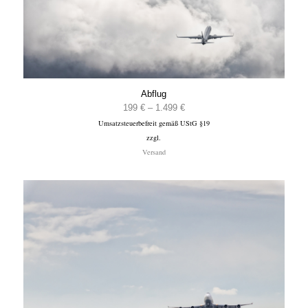
Abflug
Preisspanne:
199
€
–
1.499
€
Umsatzsteuerbefreit gemäß UStG §19
199 €
zzgl.
bis
Versand
1.499 €