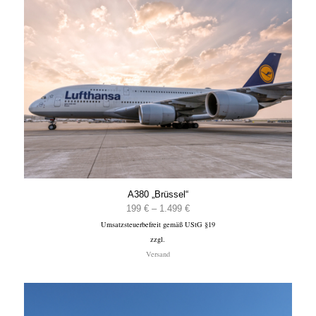
A380 „Brüssel“
Preisspanne:
199
€
–
1.499
€
Umsatzsteuerbefreit gemäß UStG §19
199 €
zzgl.
bis
Versand
1.499 €