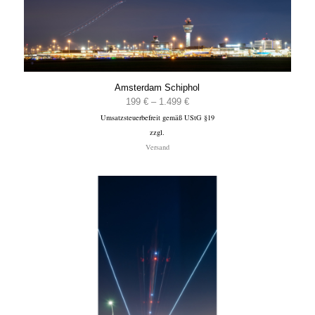
Amsterdam Schiphol
Preisspanne:
199
€
–
1.499
€
Umsatzsteuerbefreit gemäß UStG §19
199 €
zzgl.
bis
Versand
1.499 €