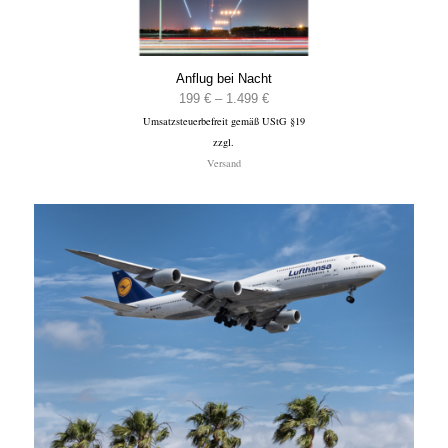
Anflug bei Nacht
Preisspanne:
199
€
–
1.499
€
Umsatzsteuerbefreit gemäß UStG §19
199 €
zzgl.
bis
Versand
1.499 €