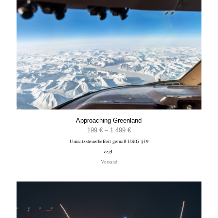
Approaching Greenland
Preisspanne:
199
€
–
1.499
€
Umsatzsteuerbefreit gemäß UStG §19
199 €
zzgl.
bis
Versand
1.499 €