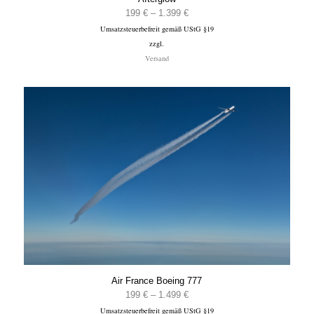
Preisspanne:
199
€
–
1.399
€
Umsatzsteuerbefreit gemäß UStG §19
199 €
zzgl.
bis
Versand
1.399 €
Air France Boeing 777
Preisspanne:
199
€
–
1.499
€
Umsatzsteuerbefreit gemäß UStG §19
199 €