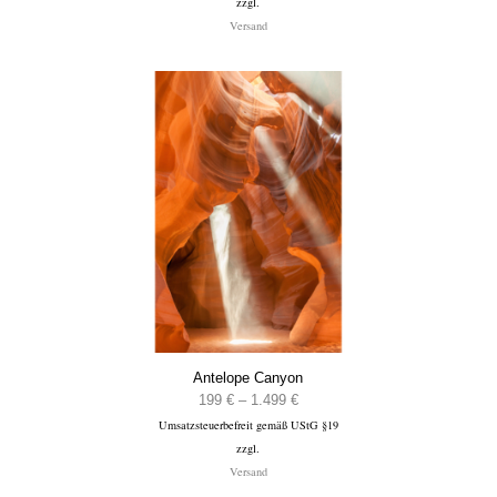
zzgl.
bis
Versand
1.499 €
Antelope Canyon
Preisspanne:
199
€
–
1.499
€
Umsatzsteuerbefreit gemäß UStG §19
199 €
zzgl.
bis
Versand
1.499 €