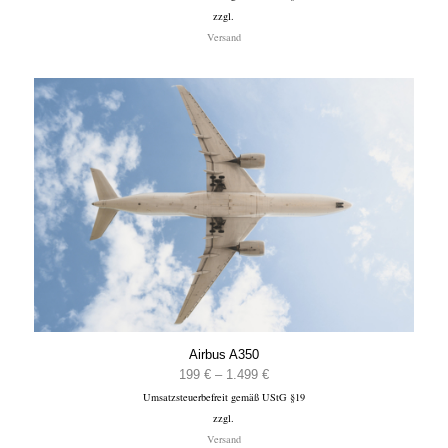
zzgl.
bis
Versand
1.499 €
Airbus A350
Preisspanne:
199
€
–
1.499
€
Umsatzsteuerbefreit gemäß UStG §19
199 €
zzgl.
bis
Versand
1.499 €