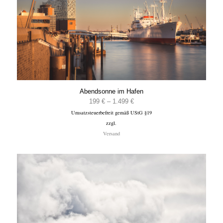
Abendsonne im Hafen
Preisspanne:
199
€
–
1.499
€
Umsatzsteuerbefreit gemäß UStG §19
199 €
zzgl.
bis
Versand
1.499 €