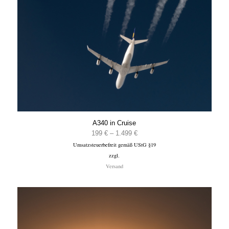
A340 in Cruise
Preisspanne:
199
€
–
1.499
€
Umsatzsteuerbefreit gemäß UStG §19
199 €
zzgl.
bis
Versand
1.499 €