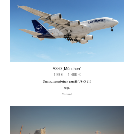
A380 „München“
Preisspanne:
199
€
–
1.499
€
Umsatzsteuerbefreit gemäß UStG §19
199 €
zzgl.
bis
Versand
1.499 €