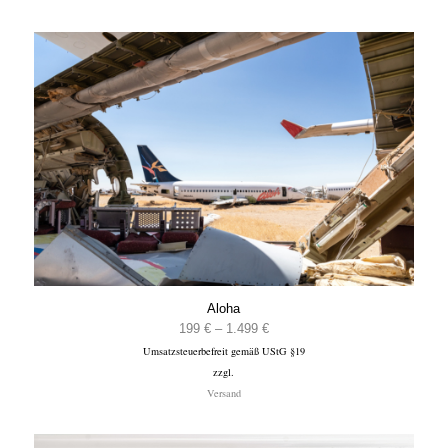
Aloha
Preisspanne:
199
€
–
1.499
€
Umsatzsteuerbefreit gemäß UStG §19
199 €
zzgl.
bis
Versand
1.499 €