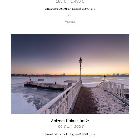
Preisspanne:
199
€
–
1.499
€
Umsatzsteuerbefreit gemäß UStG §19
199 €
zzgl.
bis
Versand
1.499 €
Anleger Rabenstraße
Preisspanne:
199
€
–
1.499
€
Umsatzsteuerbefreit gemäß UStG §19
199 €