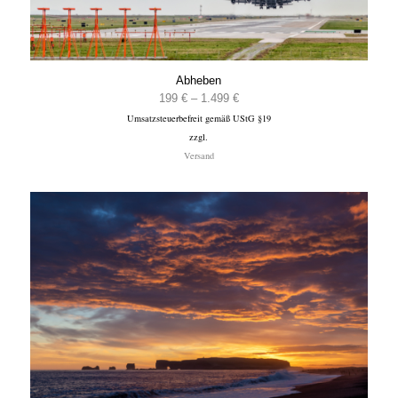
Abheben
Preisspanne:
199
€
–
1.499
€
Umsatzsteuerbefreit gemäß UStG §19
199 €
zzgl.
bis
Versand
1.499 €