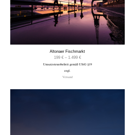
Altonaer Fischmarkt
Preisspanne:
199
€
–
1.499
€
Umsatzsteuerbefreit gemäß UStG §19
199 €
zzgl.
bis
Versand
1.499 €