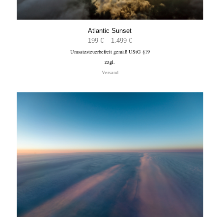
Atlantic Sunset
Preisspanne:
199
€
–
1.499
€
Umsatzsteuerbefreit gemäß UStG §19
199 €
zzgl.
bis
Versand
1.499 €