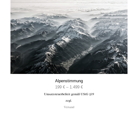
Alpenstimmung
Preisspanne:
199
€
–
1.499
€
Umsatzsteuerbefreit gemäß UStG §19
199 €
zzgl.
bis
Versand
1.499 €