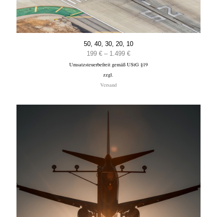
50, 40, 30, 20, 10
Preisspanne:
199
€
–
1.499
€
Umsatzsteuerbefreit gemäß UStG §19
199 €
zzgl.
bis
Versand
1.499 €