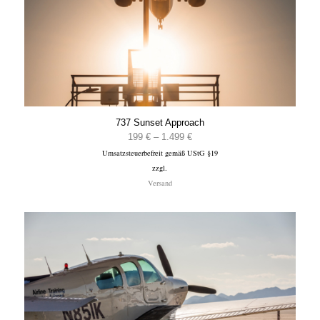
737 Sunset Approach
Preisspanne:
199
€
–
1.499
€
Umsatzsteuerbefreit gemäß UStG §19
199 €
zzgl.
bis
Versand
1.499 €