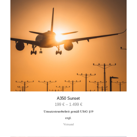
A350 Sunset
Preisspanne:
199
€
–
1.499
€
Umsatzsteuerbefreit gemäß UStG §19
199 €
zzgl.
bis
Versand
1.499 €