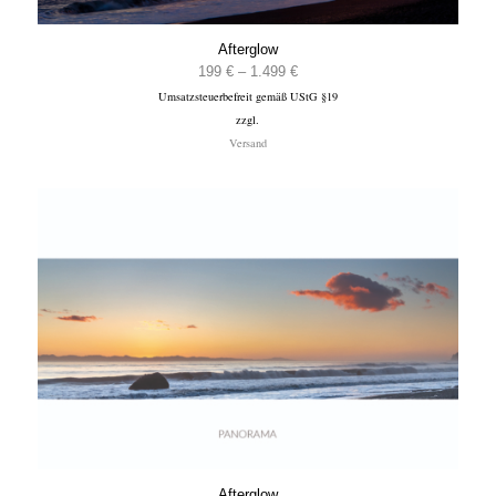
Afterglow
Preisspanne:
199
€
–
1.499
€
Umsatzsteuerbefreit gemäß UStG §19
199 €
zzgl.
bis
Versand
1.499 €
Afterglow