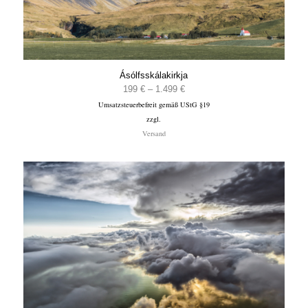
Ásólfsskálakirkja
Preisspanne:
199
€
–
1.499
€
Umsatzsteuerbefreit gemäß UStG §19
199 €
zzgl.
bis
Versand
1.499 €