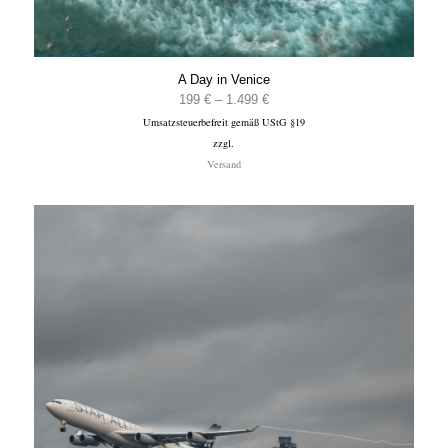
A Day in Venice
Preisspanne:
199
€
–
1.499
€
Umsatzsteuerbefreit gemäß UStG §19
199 €
zzgl.
bis
Versand
1.499 €