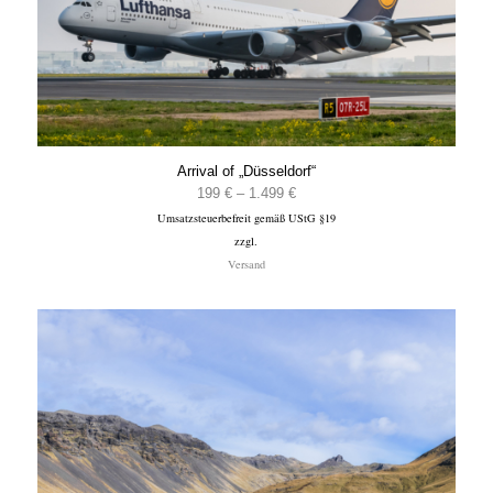
Arrival of „Düsseldorf“
Preisspanne:
199
€
–
1.499
€
Umsatzsteuerbefreit gemäß UStG §19
199 €
zzgl.
bis
Versand
1.499 €