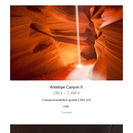
Antelope Canyon II
Preisspanne:
199
€
–
1.499
€
Umsatzsteuerbefreit gemäß UStG §19
199 €
zzgl.
bis
Versand
1.499 €