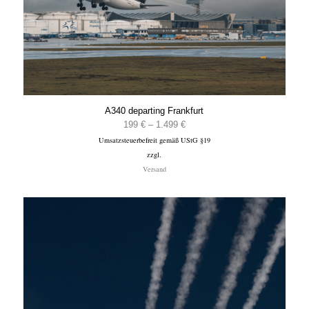
A340 departing Frankfurt
Preisspanne:
199
€
–
1.499
€
Umsatzsteuerbefreit gemäß UStG §19
199 €
zzgl.
bis
Versand
1.499 €