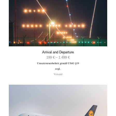
Arrival and Departure
Preisspanne:
199
€
–
1.499
€
Umsatzsteuerbefreit gemäß UStG §19
199 €
zzgl.
bis
Versand
1.499 €