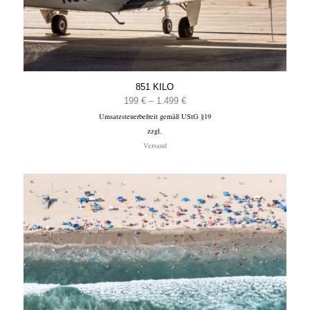
851 KILO
Preisspanne:
199
€
–
1.499
€
Umsatzsteuerbefreit gemäß UStG §19
199 €
zzgl.
bis
Versand
1.499 €