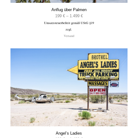
Anflug über Palmen
Preisspanne:
199
€
–
1.499
€
Umsatzsteuerbefreit gemäß UStG §19
199 €
zzgl.
bis
Versand
1.499 €
Angel’s Ladies