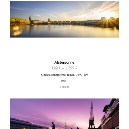
Alstersonne
Preisspanne:
199
€
–
1.399
€
Umsatzsteuerbefreit gemäß UStG §19
199 €
zzgl.
bis
Versand
1.399 €