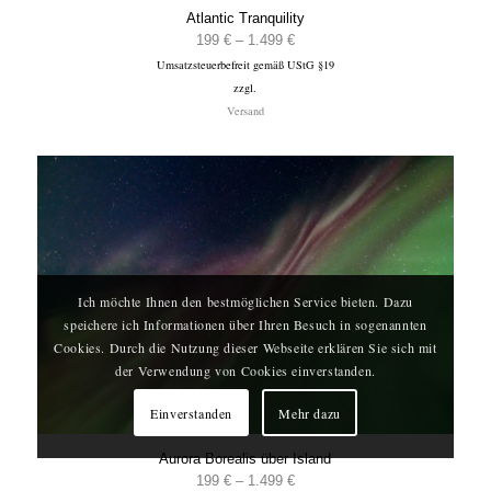
Atlantic Tranquility
Preisspanne:
199
€
–
1.499
€
Umsatzsteuerbefreit gemäß UStG §19
199 €
zzgl.
bis
Versand
1.499 €
Ich möchte Ihnen den bestmöglichen Service bieten. Dazu
speichere ich Informationen über Ihren Besuch in sogenannten
Cookies. Durch die Nutzung dieser Webseite erklären Sie sich mit
der Verwendung von Cookies einverstanden.
Einverstanden
Mehr dazu
Aurora Borealis über Island
Preisspanne:
199
€
–
1.499
€