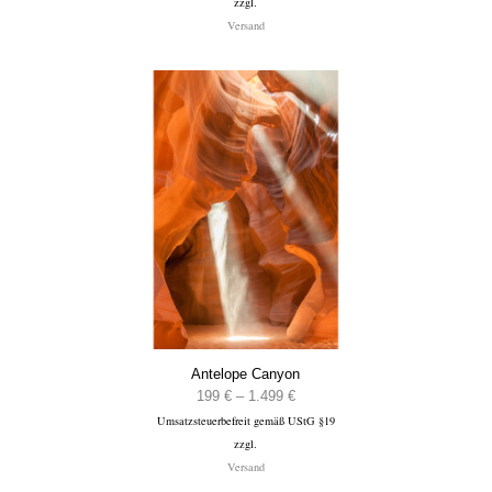
zzgl.
bis
Versand
1.499 €
Antelope Canyon
Preisspanne:
199
€
–
1.499
€
Umsatzsteuerbefreit gemäß UStG §19
199 €
zzgl.
bis
Versand
1.499 €