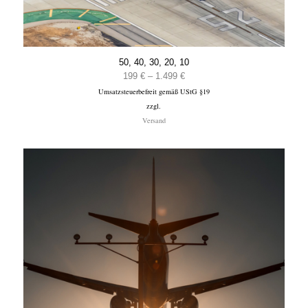
50, 40, 30, 20, 10
Preisspanne:
199
€
–
1.499
€
Umsatzsteuerbefreit gemäß UStG §19
199 €
zzgl.
bis
Versand
1.499 €