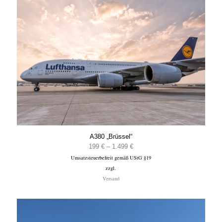
A380 „Brüssel“
Preisspanne:
199
€
–
1.499
€
Umsatzsteuerbefreit gemäß UStG §19
199 €
zzgl.
bis
Versand
1.499 €