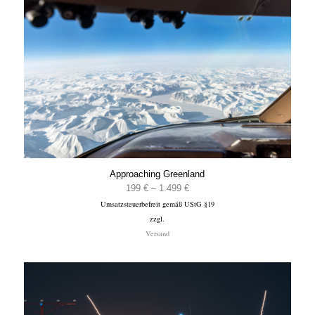
Approaching Greenland
Preisspanne:
199
€
–
1.499
€
Umsatzsteuerbefreit gemäß UStG §19
199 €
zzgl.
bis
Versand
1.499 €