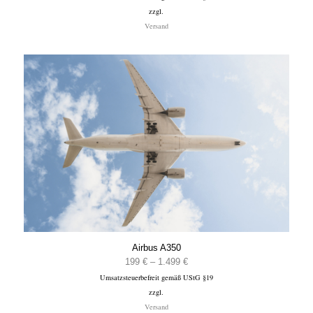
zzgl.
bis
Versand
1.499 €
Airbus A350
Preisspanne:
199
€
–
1.499
€
Umsatzsteuerbefreit gemäß UStG §19
199 €
zzgl.
bis
Versand
1.499 €