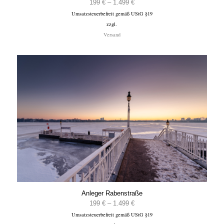
Preisspanne:
199
€
–
1.499
€
Umsatzsteuerbefreit gemäß UStG §19
199 €
zzgl.
bis
Versand
1.499 €
Anleger Rabenstraße
Preisspanne:
199
€
–
1.499
€
Umsatzsteuerbefreit gemäß UStG §19
199 €