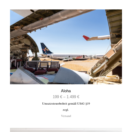
Aloha
Preisspanne:
199
€
–
1.499
€
Umsatzsteuerbefreit gemäß UStG §19
199 €
zzgl.
bis
Versand
1.499 €