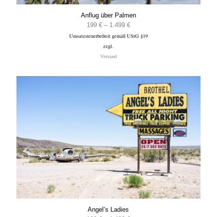
Anflug über Palmen
Preisspanne:
199
€
–
1.499
€
Umsatzsteuerbefreit gemäß UStG §19
199 €
zzgl.
bis
Versand
1.499 €
Angel’s Ladies