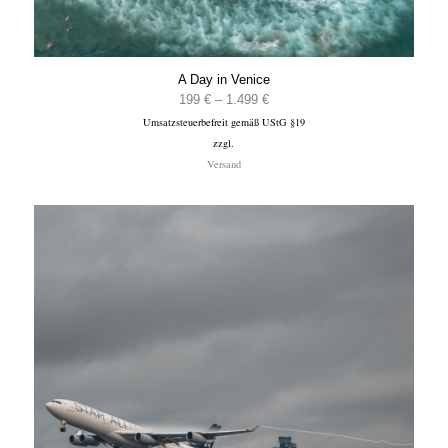
A Day in Venice
Preisspanne:
199
€
–
1.499
€
Umsatzsteuerbefreit gemäß UStG §19
199 €
zzgl.
bis
Versand
1.499 €