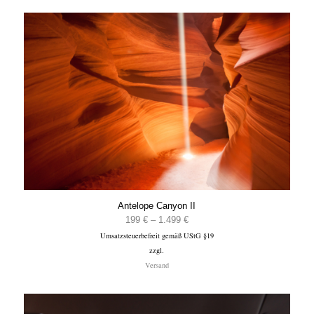
Antelope Canyon II
Preisspanne:
199
€
–
1.499
€
Umsatzsteuerbefreit gemäß UStG §19
199 €
zzgl.
bis
Versand
1.499 €