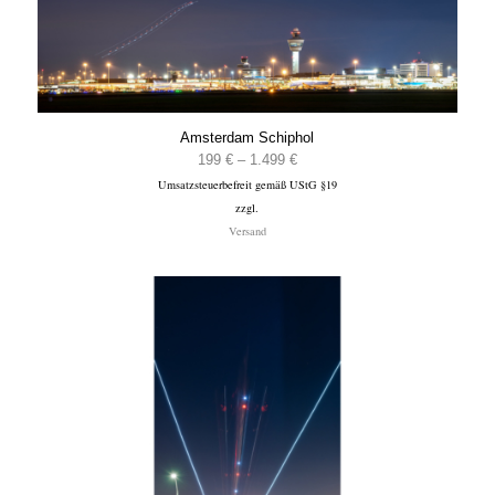
Amsterdam Schiphol
Preisspanne:
199
€
–
1.499
€
Umsatzsteuerbefreit gemäß UStG §19
199 €
zzgl.
bis
Versand
1.499 €