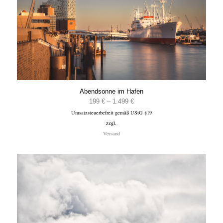
Abendsonne im Hafen
Preisspanne:
199
€
–
1.499
€
Umsatzsteuerbefreit gemäß UStG §19
199 €
zzgl.
bis
Versand
1.499 €