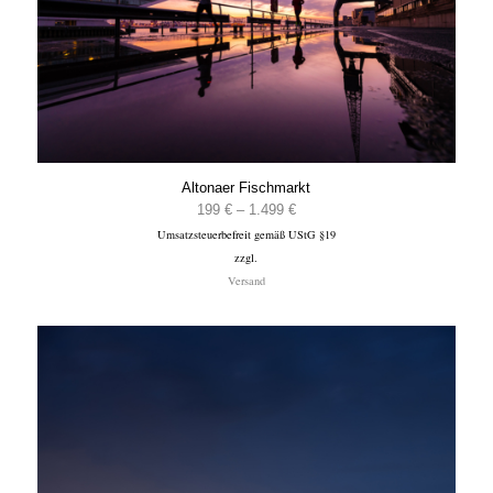
Altonaer Fischmarkt
Preisspanne:
199
€
–
1.499
€
Umsatzsteuerbefreit gemäß UStG §19
199 €
zzgl.
bis
Versand
1.499 €