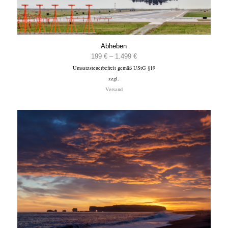
Abheben
Preisspanne:
199
€
–
1.499
€
Umsatzsteuerbefreit gemäß UStG §19
199 €
zzgl.
bis
Versand
1.499 €