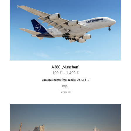
A380 „München“
Preisspanne:
199
€
–
1.499
€
Umsatzsteuerbefreit gemäß UStG §19
199 €
zzgl.
bis
Versand
1.499 €