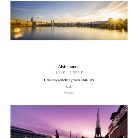
Alstersonne
Preisspanne:
199
€
–
1.399
€
Umsatzsteuerbefreit gemäß UStG §19
199 €
zzgl.
bis
Versand
1.399 €