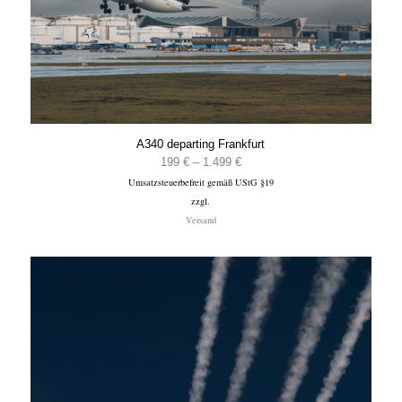
A340 departing Frankfurt
Preisspanne:
199
€
–
1.499
€
Umsatzsteuerbefreit gemäß UStG §19
199 €
zzgl.
bis
Versand
1.499 €