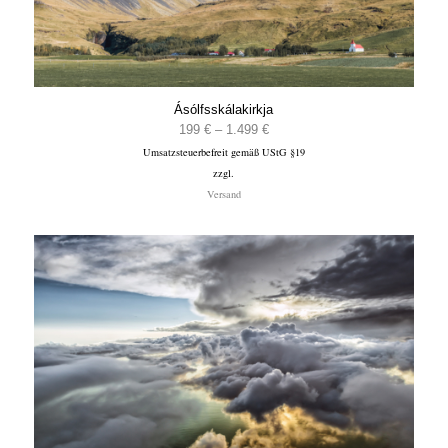
Ásólfsskálakirkja
Preisspanne:
199
€
–
1.499
€
Umsatzsteuerbefreit gemäß UStG §19
199 €
zzgl.
bis
Versand
1.499 €