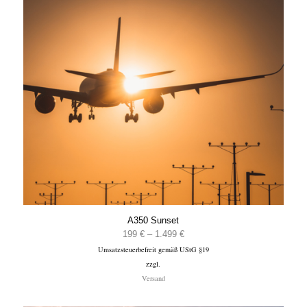
A350 Sunset
Preisspanne:
199
€
–
1.499
€
Umsatzsteuerbefreit gemäß UStG §19
199 €
zzgl.
bis
Versand
1.499 €