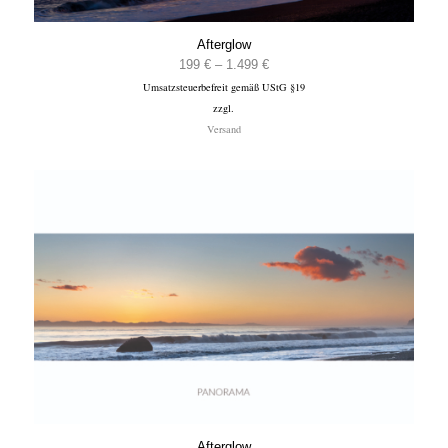
Afterglow
Preisspanne:
199
€
–
1.499
€
Umsatzsteuerbefreit gemäß UStG §19
199 €
zzgl.
bis
Versand
1.499 €
Afterglow