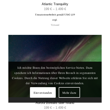
Atlantic Tranquility
Preisspanne:
199
€
–
1.499
€
Umsatzsteuerbefreit gemäß UStG §19
199 €
zzgl.
bis
Versand
1.499 €
Ich möchte Ihnen den bestmöglichen Service bieten. Dazu
speichere ich Informationen über Ihren Besuch in sogenannten
Cookies. Durch die Nutzung dieser Webseite erklären Sie sich mit
der Verwendung von Cookies einverstanden.
Einverstanden
Mehr dazu
Aurora Borealis über Island
Preisspanne:
199
€
–
1.499
€