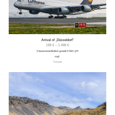
Arrival of „Düsseldorf“
Preisspanne:
199
€
–
1.499
€
Umsatzsteuerbefreit gemäß UStG §19
199 €
zzgl.
bis
Versand
1.499 €