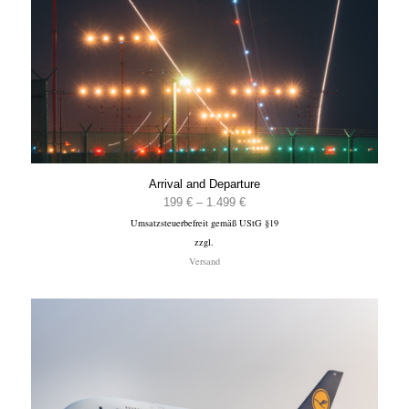
Arrival and Departure
Preisspanne:
199
€
–
1.499
€
Umsatzsteuerbefreit gemäß UStG §19
199 €
zzgl.
bis
Versand
1.499 €