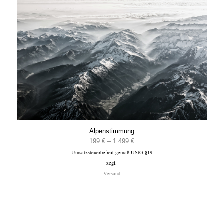
Alpenstimmung
Preisspanne:
199
€
–
1.499
€
Umsatzsteuerbefreit gemäß UStG §19
199 €
zzgl.
bis
Versand
1.499 €