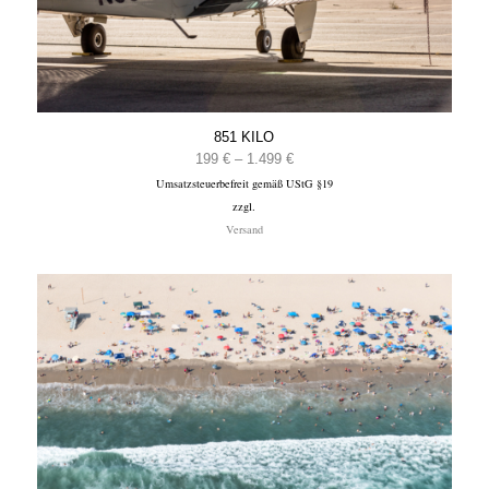
851 KILO
Preisspanne:
199
€
–
1.499
€
Umsatzsteuerbefreit gemäß UStG §19
199 €
zzgl.
bis
Versand
1.499 €