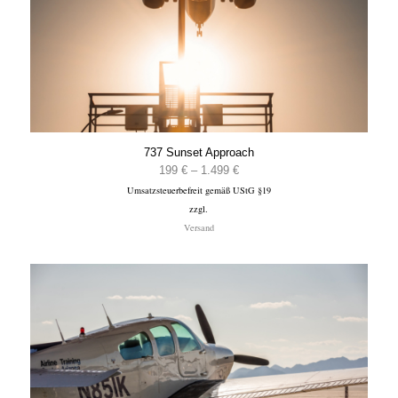
737 Sunset Approach
Preisspanne:
199
€
–
1.499
€
Umsatzsteuerbefreit gemäß UStG §19
199 €
zzgl.
bis
Versand
1.499 €