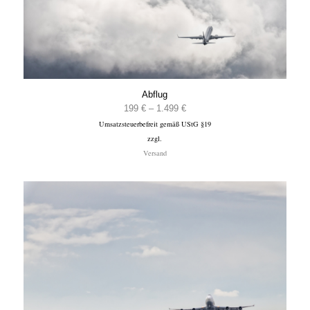
Abflug
Preisspanne:
199
€
–
1.499
€
Umsatzsteuerbefreit gemäß UStG §19
199 €
zzgl.
bis
Versand
1.499 €