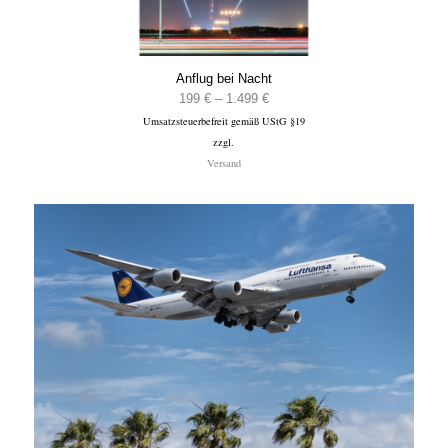
Anflug bei Nacht
Preisspanne:
199
€
–
1.499
€
Umsatzsteuerbefreit gemäß UStG §19
199 €
zzgl.
bis
Versand
1.499 €