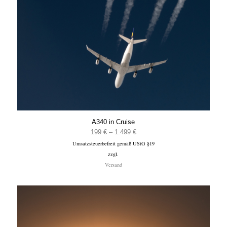
A340 in Cruise
Preisspanne:
199
€
–
1.499
€
Umsatzsteuerbefreit gemäß UStG §19
199 €
zzgl.
bis
Versand
1.499 €