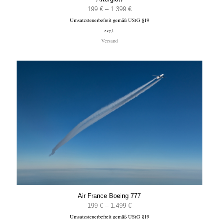
Preisspanne:
199
€
–
1.399
€
Umsatzsteuerbefreit gemäß UStG §19
199 €
zzgl.
bis
Versand
1.399 €
Air France Boeing 777
Preisspanne:
199
€
–
1.499
€
Umsatzsteuerbefreit gemäß UStG §19
199 €