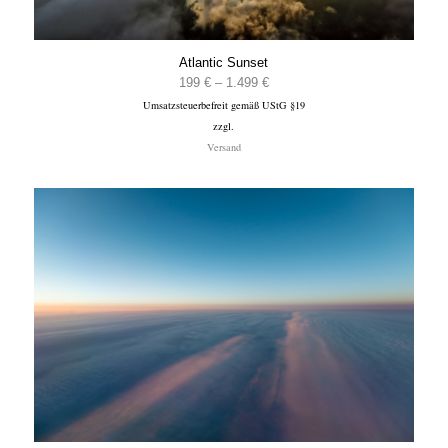
Atlantic Sunset
Preisspanne:
199
€
–
1.499
€
Umsatzsteuerbefreit gemäß UStG §19
199 €
zzgl.
bis
Versand
1.499 €