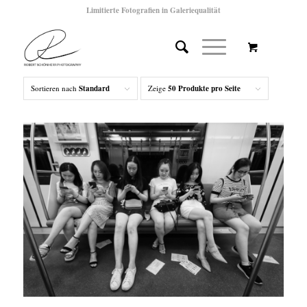
Limitierte Fotografien in Galeriequalität
Sortieren nach
Standard
Zeige
50 Produkte pro Seite