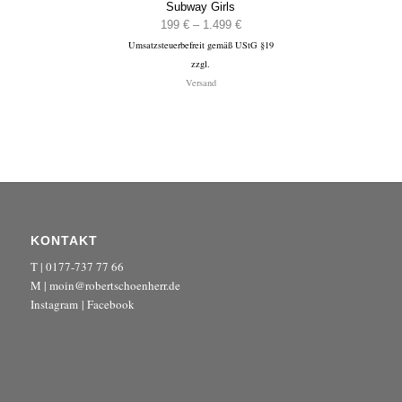
Subway Girls
Preisspanne:
199
€
–
1.499
€
Umsatzsteuerbefreit gemäß UStG §19
199 €
zzgl.
bis
Versand
1.499 €
KONTAKT
T | 0177-737 77 66
M | moin@robertschoenherr.de
Instagram
|
Facebook