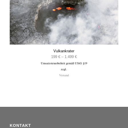
Vulkankrater
Preisspanne:
199
€
–
1.499
€
Umsatzsteuerbefreit gemäß UStG §19
199 €
zzgl.
bis
Versand
1.499 €
KONTAKT