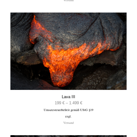
1.499 €
Lava III
Preisspanne:
199
€
–
1.499
€
Umsatzsteuerbefreit gemäß UStG §19
199 €
zzgl.
bis
Versand
1.499 €