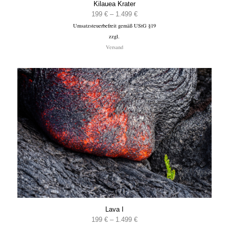
Kilauea Krater
Preisspanne:
199
€
–
1.499
€
Umsatzsteuerbefreit gemäß UStG §19
199 €
zzgl.
bis
Versand
1.499 €
Lava I
Preisspanne:
199
€
–
1.499
€