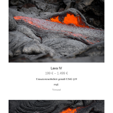
Lava IV
Preisspanne:
199
€
–
1.499
€
Umsatzsteuerbefreit gemäß UStG §19
199 €
zzgl.
bis
Versand
1.499 €