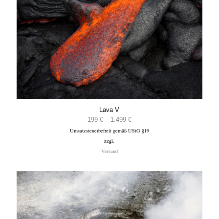
Lava V
Preisspanne:
199
€
–
1.499
€
Umsatzsteuerbefreit gemäß UStG §19
199 €
zzgl.
bis
Versand
1.499 €