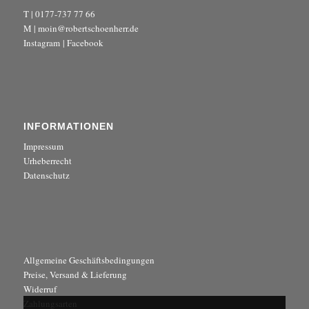
T | 0177-737 77 66
M | moin@robertschoenherr.de
Instagram
|
Facebook
INFORMATIONEN
Impressum
Urheberrecht
Datenschutz
Allgemeine Geschäftsbedingungen
Preise, Versand & Lieferung
Widerruf
Zahlungsarten