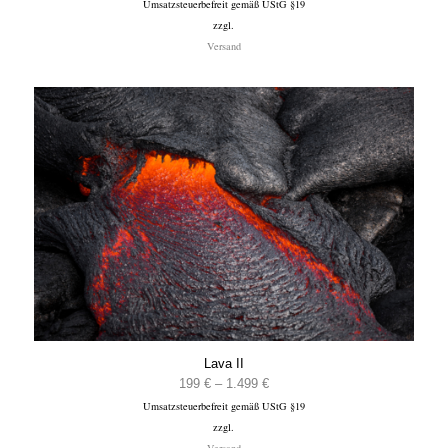
Umsatzsteuerbefreit gemäß UStG §19
199 €
zzgl.
bis
Versand
1.499 €
Lava II
Preisspanne:
199
€
–
1.499
€
Umsatzsteuerbefreit gemäß UStG §19
199 €
zzgl.
bis
Versand