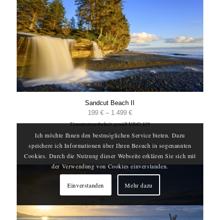
Sandcut Beach II
Preisspanne:
199
€
–
1.499
€
Umsatzsteuerbefreit gemäß UStG §19
199 €
zzgl.
Ich möchte Ihnen den bestmöglichen Service bieten. Dazu
bis
Versand
speichere ich Informationen über Ihren Besuch in sogenannten
1.499 €
Cookies. Durch die Nutzung dieser Webseite erklären Sie sich mit
der Verwendung von Cookies einverstanden.
Einverstanden
Mehr dazu