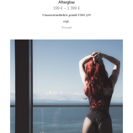
Afterglow
Preisspanne:
199
€
–
1.399
€
Umsatzsteuerbefreit gemäß UStG §19
199 €
zzgl.
bis
Versand
1.399 €