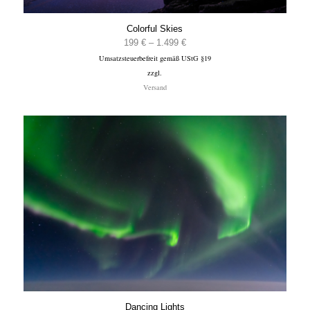
Colorful Skies
Preisspanne:
199
€
–
1.499
€
Umsatzsteuerbefreit gemäß UStG §19
199 €
zzgl.
bis
Versand
1.499 €
Dancing Lights