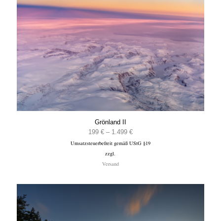
Grönland II
Preisspanne:
199
€
–
1.499
€
Umsatzsteuerbefreit gemäß UStG §19
199 €
zzgl.
bis
Versand
1.499 €