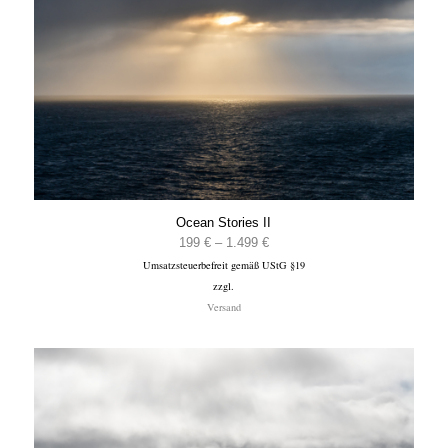
Ocean Stories II
Preisspanne:
199
€
–
1.499
€
Umsatzsteuerbefreit gemäß UStG §19
199 €
zzgl.
bis
Versand
1.499 €