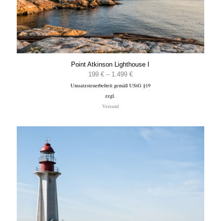
Point Atkinson Lighthouse I
Preisspanne:
199
€
–
1.499
€
Umsatzsteuerbefreit gemäß UStG §19
199 €
zzgl.
bis
Versand
1.499 €