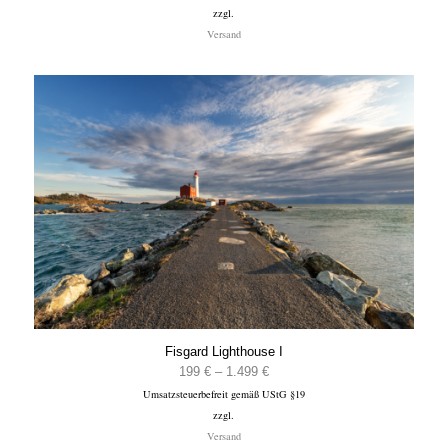
zzgl.
bis
Versand
1.499 €
Fisgard Lighthouse I
Preisspanne:
199
€
–
1.499
€
Umsatzsteuerbefreit gemäß UStG §19
199 €
zzgl.
bis
Versand
1.499 €