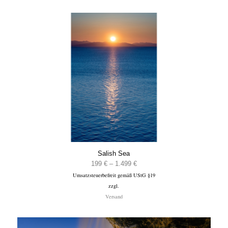
Salish Sea
Preisspanne:
199
€
–
1.499
€
Umsatzsteuerbefreit gemäß UStG §19
199 €
zzgl.
bis
Versand
1.499 €