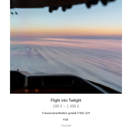
Flight into Twilight
Preisspanne:
199
€
–
1.499
€
Umsatzsteuerbefreit gemäß UStG §19
199 €
zzgl.
bis
Versand
1.499 €