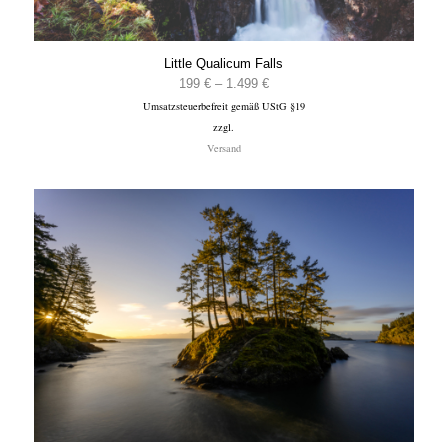
Little Qualicum Falls
Preisspanne:
199
€
–
1.499
€
Umsatzsteuerbefreit gemäß UStG §19
199 €
zzgl.
bis
Versand
1.499 €