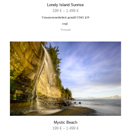
Lonely Island Sunrise
Preisspanne:
199
€
–
1.499
€
Umsatzsteuerbefreit gemäß UStG §19
199 €
zzgl.
bis
Versand
1.499 €
Mystic Beach
Preisspanne:
199
€
–
1.499
€