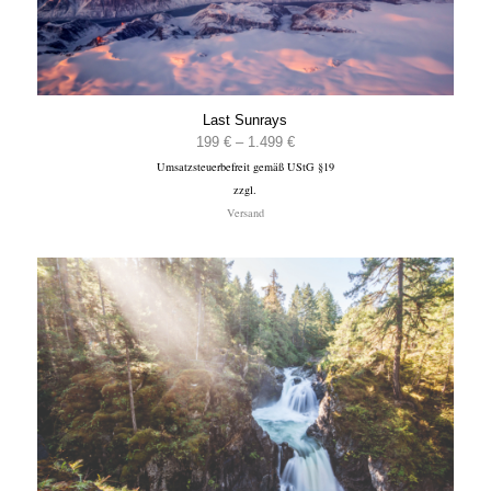
Last Sunrays
Preisspanne:
199
€
–
1.499
€
Umsatzsteuerbefreit gemäß UStG §19
199 €
zzgl.
bis
Versand
1.499 €