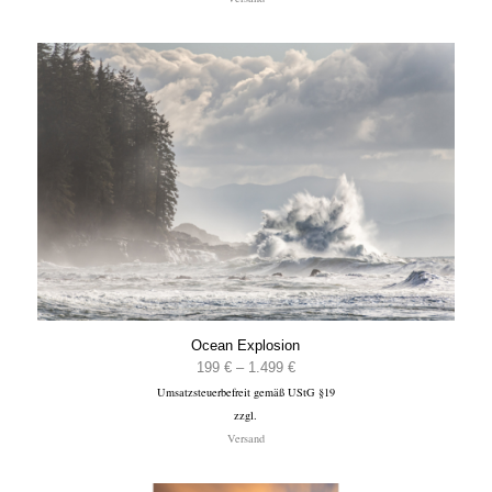
1.499 €
Ocean Explosion
Preisspanne:
199
€
–
1.499
€
Umsatzsteuerbefreit gemäß UStG §19
199 €
zzgl.
bis
Versand
1.499 €