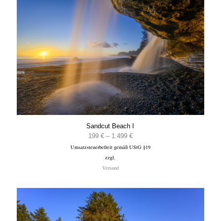
Sandcut Beach I
Preisspanne:
199
€
–
1.499
€
Umsatzsteuerbefreit gemäß UStG §19
199 €
zzgl.
bis
Versand
1.499 €