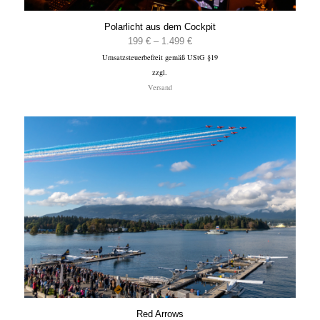
Polarlicht aus dem Cockpit
Preisspanne:
199
€
–
1.499
€
Umsatzsteuerbefreit gemäß UStG §19
199 €
zzgl.
bis
Versand
1.499 €
Red Arrows