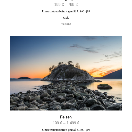
Preisspanne:
199
€
–
799
€
Umsatzsteuerbefreit gemäß UStG §19
199 €
zzgl.
bis
Versand
799 €
Felsen
Preisspanne:
199
€
–
1.499
€
Umsatzsteuerbefreit gemäß UStG §19
199 €