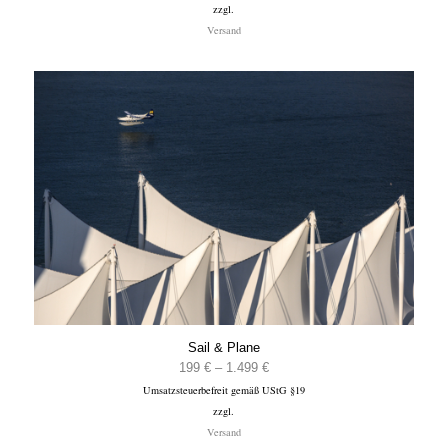
zzgl.
bis
Versand
1.499 €
Sail & Plane
Preisspanne:
199
€
–
1.499
€
Umsatzsteuerbefreit gemäß UStG §19
199 €
zzgl.
bis
Versand
1.499 €