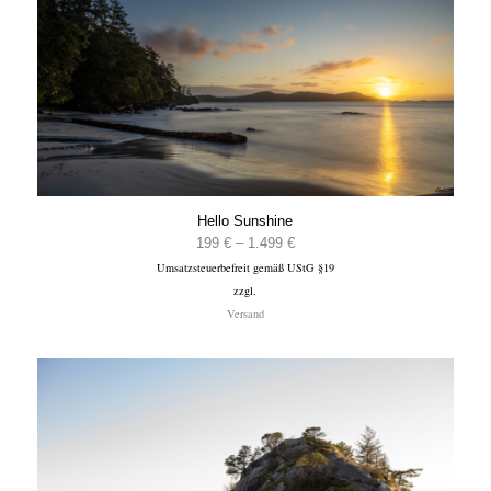
Hello Sunshine
Preisspanne:
199
€
–
1.499
€
Umsatzsteuerbefreit gemäß UStG §19
199 €
zzgl.
bis
Versand
1.499 €