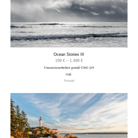
Ocean Stories III
Preisspanne:
199
€
–
1.499
€
Umsatzsteuerbefreit gemäß UStG §19
199 €
zzgl.
bis
Versand
1.499 €