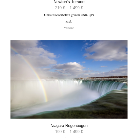
Newton’s Terrace
Preisspanne:
219
€
–
1.499
€
Umsatzsteuerbefreit gemäß UStG §19
219 €
zzgl.
bis
Versand
1.499 €
Niagara Regenbogen
Preisspanne:
199
€
–
1.499
€