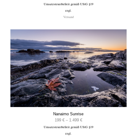
Umsatzsteuerbefreit gemäß UStG §19
199 €
zzgl.
bis
Versand
1.499 €
Nanaimo Sunrise
Preisspanne:
199
€
–
1.499
€
Umsatzsteuerbefreit gemäß UStG §19
199 €
zzgl.
bis