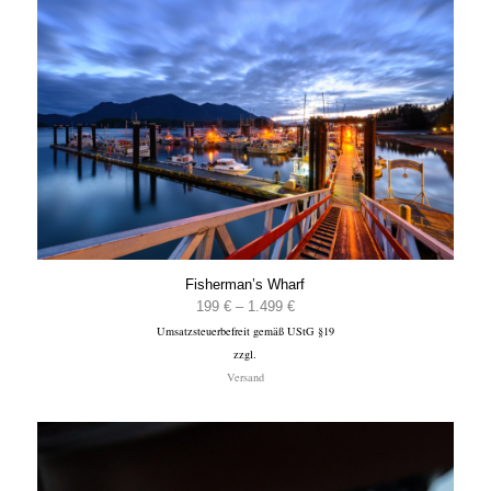
Fisherman’s Wharf
Preisspanne:
199
€
–
1.499
€
Umsatzsteuerbefreit gemäß UStG §19
199 €
zzgl.
bis
Versand
1.499 €