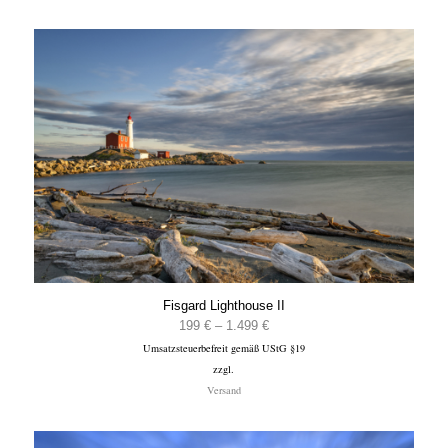
Fisgard Lighthouse II
Preisspanne:
199
€
–
1.499
€
Umsatzsteuerbefreit gemäß UStG §19
199 €
zzgl.
bis
Versand
1.499 €