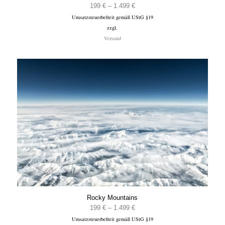
Preisspanne:
199
€
–
1.499
€
Umsatzsteuerbefreit gemäß UStG §19
199 €
zzgl.
bis
Versand
1.499 €
Rocky Mountains
Preisspanne:
199
€
–
1.499
€
Umsatzsteuerbefreit gemäß UStG §19
199 €