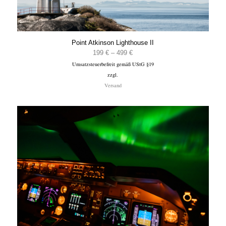
Point Atkinson Lighthouse II
Preisspanne:
199
€
–
499
€
Umsatzsteuerbefreit gemäß UStG §19
199 €
zzgl.
bis
Versand
499 €