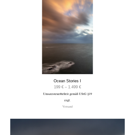
Ocean Stories I
Preisspanne:
199
€
–
1.499
€
Umsatzsteuerbefreit gemäß UStG §19
199 €
zzgl.
bis
Versand
1.499 €