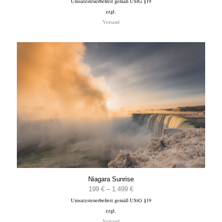
Umsatzsteuerbefreit gemäß UStG §19
199 €
zzgl.
bis
Versand
1.499 €
Niagara Sunrise
Preisspanne:
199
€
–
1.499
€
Umsatzsteuerbefreit gemäß UStG §19
199 €
zzgl.
bis
Versand