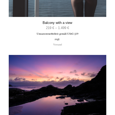
Balcony with a view
Preisspanne:
219
€
–
1.499
€
Umsatzsteuerbefreit gemäß UStG §19
219 €
zzgl.
bis
Versand
1.499 €