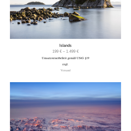
Islands
Preisspanne:
199
€
–
1.499
€
Umsatzsteuerbefreit gemäß UStG §19
199 €
zzgl.
bis
Versand
1.499 €