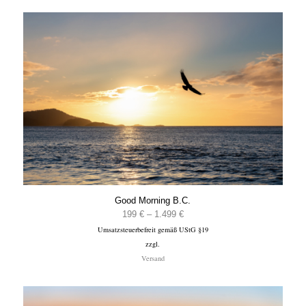
Good Morning B.C.
Preisspanne:
199
€
–
1.499
€
Umsatzsteuerbefreit gemäß UStG §19
199 €
zzgl.
bis
Versand
1.499 €