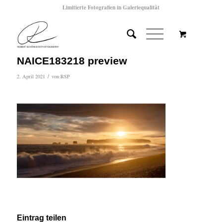
Limitierte Fotografien in Galeriequalität
NAICE183218 preview
/
2. April 2021
von
RSP
Eintrag teilen