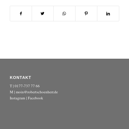
KONTAKT
T | 0177-737 77 66
M | moin@robertschoenherr.de
Instagram
|
Facebook